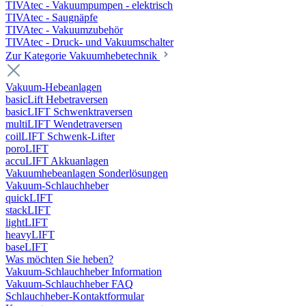
TIVAtec - Vakuumpumpen - elektrisch
TIVAtec - Saugnäpfe
TIVAtec - Vakuumzubehör
TIVAtec - Druck- und Vakuumschalter
Zur Kategorie Vakuumhebetechnik
Vakuum-Hebeanlagen
basicLift Hebetraversen
basicLIFT Schwenktraversen
multiLIFT Wendetraversen
coilLIFT Schwenk-Lifter
poroLIFT
accuLIFT Akkuanlagen
Vakuumhebeanlagen Sonderlösungen
Vakuum-Schlauchheber
quickLIFT
stackLIFT
lightLIFT
heavyLIFT
baseLIFT
Was möchten Sie heben?
Vakuum-Schlauchheber Information
Vakuum-Schlauchheber FAQ
Schlauchheber-Kontaktformular