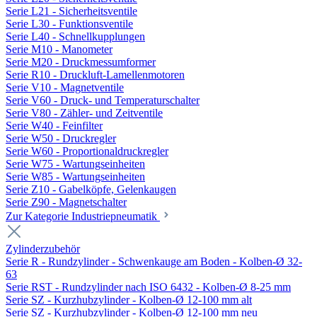
Serie L21 - Sicherheitsventile
Serie L30 - Funktionsventile
Serie L40 - Schnellkupplungen
Serie M10 - Manometer
Serie M20 - Druckmessumformer
Serie R10 - Druckluft-Lamellenmotoren
Serie V10 - Magnetventile
Serie V60 - Druck- und Temperaturschalter
Serie V80 - Zähler- und Zeitventile
Serie W40 - Feinfilter
Serie W50 - Druckregler
Serie W60 - Proportionaldruckregler
Serie W75 - Wartungseinheiten
Serie W85 - Wartungseinheiten
Serie Z10 - Gabelköpfe, Gelenkaugen
Serie Z90 - Magnetschalter
Zur Kategorie Industriepneumatik
Zylinderzubehör
Serie R - Rundzylinder - Schwenkauge am Boden - Kolben-Ø 32-
63
Serie RST - Rundzylinder nach ISO 6432 - Kolben-Ø 8-25 mm
Serie SZ - Kurzhubzylinder - Kolben-Ø 12-100 mm alt
Serie SZ - Kurzhubzylinder - Kolben-Ø 12-100 mm neu