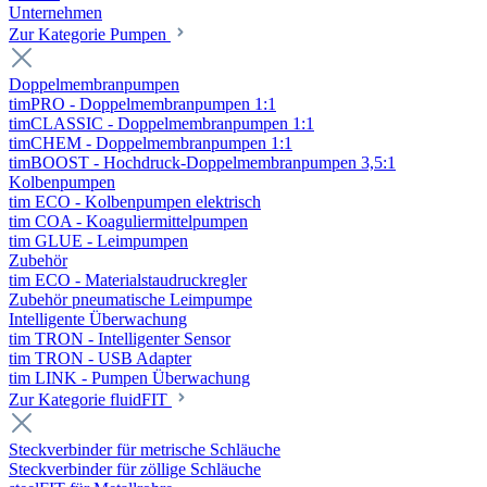
Unternehmen
Zur Kategorie Pumpen
Doppelmembranpumpen
timPRO - Doppelmembranpumpen 1:1
timCLASSIC - Doppelmembranpumpen 1:1
timCHEM - Doppelmembranpumpen 1:1
timBOOST - Hochdruck-Doppelmembranpumpen 3,5:1
Kolbenpumpen
tim ECO - Kolbenpumpen elektrisch
tim COA - Koaguliermittelpumpen
tim GLUE - Leimpumpen
Zubehör
tim ECO - Materialstaudruckregler
Zubehör pneumatische Leimpumpe
Intelligente Überwachung
tim TRON - Intelligenter Sensor
tim TRON - USB Adapter
tim LINK - Pumpen Überwachung
Zur Kategorie fluidFIT
Steckverbinder für metrische Schläuche
Steckverbinder für zöllige Schläuche