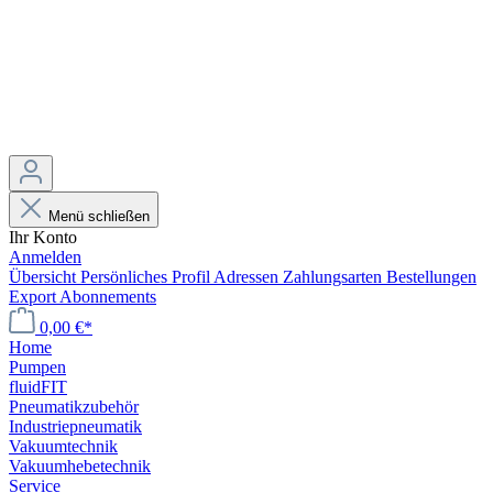
Menü schließen
Ihr Konto
Anmelden
Übersicht
Persönliches Profil
Adressen
Zahlungsarten
Bestellungen
Export
Abonnements
0,00 €*
Home
Pumpen
fluidFIT
Pneumatikzubehör
Industriepneumatik
Vakuumtechnik
Vakuumhebetechnik
Service