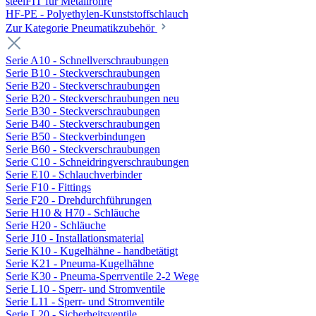
steelFIT für Metallrohre
HF-PE - Polyethylen-Kunststoffschlauch
Zur Kategorie Pneumatikzubehör
Serie A10 - Schnellverschraubungen
Serie B10 - Steckverschraubungen
Serie B20 - Steckverschraubungen
Serie B20 - Steckverschraubungen neu
Serie B30 - Steckverschraubungen
Serie B40 - Steckverschraubungen
Serie B50 - Steckverbindungen
Serie B60 - Steckverschraubungen
Serie C10 - Schneidringverschraubungen
Serie E10 - Schlauchverbinder
Serie F10 - Fittings
Serie F20 - Drehdurchführungen
Serie H10 & H70 - Schläuche
Serie H20 - Schläuche
Serie J10 - Installationsmaterial
Serie K10 - Kugelhähne - handbetätigt
Serie K21 - Pneuma-Kugelhähne
Serie K30 - Pneuma-Sperrventile 2-2 Wege
Serie L10 - Sperr- und Stromventile
Serie L11 - Sperr- und Stromventile
Serie L20 - Sicherheitsventile