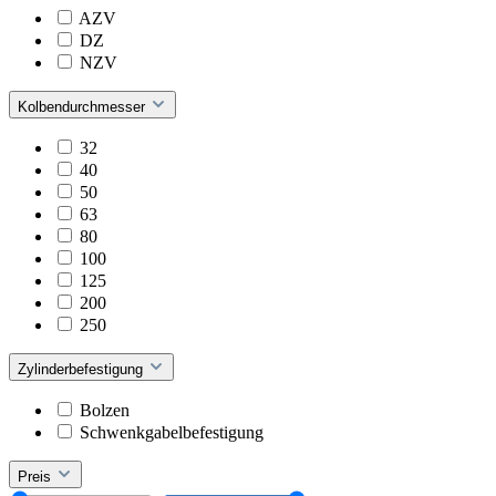
AZV
DZ
NZV
Kolbendurchmesser
32
40
50
63
80
100
125
200
250
Zylinderbefestigung
Bolzen
Schwenkgabelbefestigung
Preis