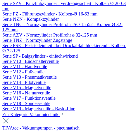
Serie SZV - Kurzhubzylinder - verdrehgesichert - Kolben-Ø 20-63
mm
Serie FZ - Führungszylinder - Kolben-Ø 16-63 mm
Serie NZN - Kompaktzylinder
Serie TNC - Normzylinder Profilrohr ISO 15552 - Kolben-Ø 32-
125 mm
Serie AZV - Normzylinder Profilrohr ø 32-125 mm
Serie TNZ - Normzylinder Zugstange
Serie FSE - Feststelleinheit - bei Druckabfall blockierend - Kolben-
Ø 32-125
Serie SP - Balgzylinder - einfachwirkend
Serie V10 - Endschalterventile
Serie V11 - Handventile
Serie V12 - Fußventile
Serie V13 - Pneumatikventile
Serie V14 - Pilotventile
Serie V15 - Magnetventile
Serie V16 - Namurventile
Serie V17 - Funktionsventile
Serie V18 - Sonderventile
Serie V19 - Magnetventile - Basic-Line
Zur Kategorie Vakuumtechnik
TIVAtec - Vakuumpumpen - pneumatisch