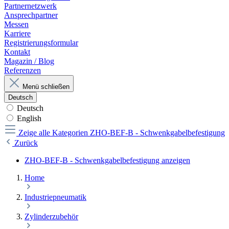
Partnernetzwerk
Ansprechpartner
Messen
Karriere
Registrierungsformular
Kontakt
Magazin / Blog
Referenzen
Menü schließen
Deutsch
Deutsch
English
Zeige alle Kategorien
ZHO-BEF-B - Schwenkgabelbefestigung
Zurück
ZHO-BEF-B - Schwenkgabelbefestigung anzeigen
Home
Industriepneumatik
Zylinderzubehör