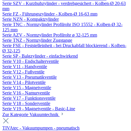
Serie SZV - Kurzhubzylinder - verdrehgesichert - Kolben-Ø 20-63
mm
Serie FZ - Führungszylinder - Kolben-Ø 16-63 mm
Serie NZN - Kompaktzylinder
Serie TNC - Normzylinder Profilrohr ISO 15552 - Kolben-Ø 32-
125 mm
Serie AZV - Normzylinder Profilrohr ø 32-125 mm
Serie TNZ - Normzylinder Zugstange
Serie FSE - Feststelleinheit - bei Druckabfall blockierend - Kolben-
Ø 32-125
Serie SP - Balgzylinder - einfachwirkend
Serie V10 - Endschalterventile
Serie V11 - Handventile
Serie V12 - Fußventile
Serie V13 - Pneumatikventile
Serie V14 - Pilotventile
Serie V15 - Magnetventile
Serie V16 - Namurventile
Serie V17 - Funktionsventile
Serie V18 - Sonderventile
Serie V19 - Magnetventile - Basic-Line
Zur Kategorie Vakuumtechnik
TIVAtec - Vakuumpumpen - pneumatisch