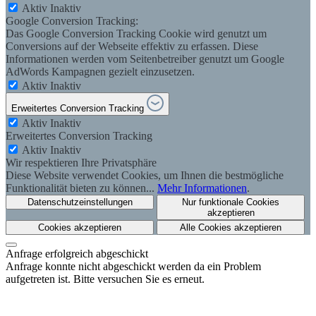
Aktiv
Inaktiv
Google Conversion Tracking:
Das Google Conversion Tracking Cookie wird genutzt um
Conversions auf der Webseite effektiv zu erfassen. Diese
Informationen werden vom Seitenbetreiber genutzt um Google
AdWords Kampagnen gezielt einzusetzen.
Aktiv
Inaktiv
Erweitertes Conversion Tracking
Aktiv
Inaktiv
Erweitertes Conversion Tracking
Aktiv
Inaktiv
Wir respektieren Ihre Privatsphäre
Diese Website verwendet Cookies, um Ihnen die bestmögliche
Funktionalität bieten zu können...
Mehr Informationen
.
Datenschutzeinstellungen
Nur funktionale Cookies
akzeptieren
Cookies akzeptieren
Alle Cookies akzeptieren
Anfrage erfolgreich abgeschickt
Anfrage konnte nicht abgeschickt werden da ein Problem
aufgetreten ist. Bitte versuchen Sie es erneut.