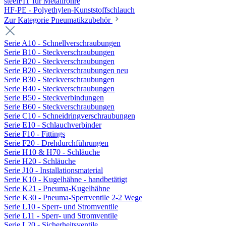
steelFIT für Metallrohre
HF-PE - Polyethylen-Kunststoffschlauch
Zur Kategorie Pneumatikzubehör
Serie A10 - Schnellverschraubungen
Serie B10 - Steckverschraubungen
Serie B20 - Steckverschraubungen
Serie B20 - Steckverschraubungen neu
Serie B30 - Steckverschraubungen
Serie B40 - Steckverschraubungen
Serie B50 - Steckverbindungen
Serie B60 - Steckverschraubungen
Serie C10 - Schneidringverschraubungen
Serie E10 - Schlauchverbinder
Serie F10 - Fittings
Serie F20 - Drehdurchführungen
Serie H10 & H70 - Schläuche
Serie H20 - Schläuche
Serie J10 - Installationsmaterial
Serie K10 - Kugelhähne - handbetätigt
Serie K21 - Pneuma-Kugelhähne
Serie K30 - Pneuma-Sperrventile 2-2 Wege
Serie L10 - Sperr- und Stromventile
Serie L11 - Sperr- und Stromventile
Serie L20 - Sicherheitsventile