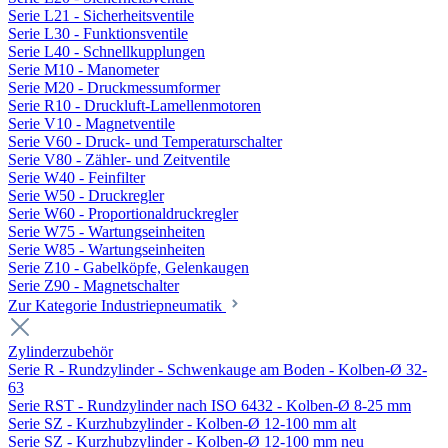
Serie L21 - Sicherheitsventile
Serie L30 - Funktionsventile
Serie L40 - Schnellkupplungen
Serie M10 - Manometer
Serie M20 - Druckmessumformer
Serie R10 - Druckluft-Lamellenmotoren
Serie V10 - Magnetventile
Serie V60 - Druck- und Temperaturschalter
Serie V80 - Zähler- und Zeitventile
Serie W40 - Feinfilter
Serie W50 - Druckregler
Serie W60 - Proportionaldruckregler
Serie W75 - Wartungseinheiten
Serie W85 - Wartungseinheiten
Serie Z10 - Gabelköpfe, Gelenkaugen
Serie Z90 - Magnetschalter
Zur Kategorie Industriepneumatik
Zylinderzubehör
Serie R - Rundzylinder - Schwenkauge am Boden - Kolben-Ø 32-
63
Serie RST - Rundzylinder nach ISO 6432 - Kolben-Ø 8-25 mm
Serie SZ - Kurzhubzylinder - Kolben-Ø 12-100 mm alt
Serie SZ - Kurzhubzylinder - Kolben-Ø 12-100 mm neu