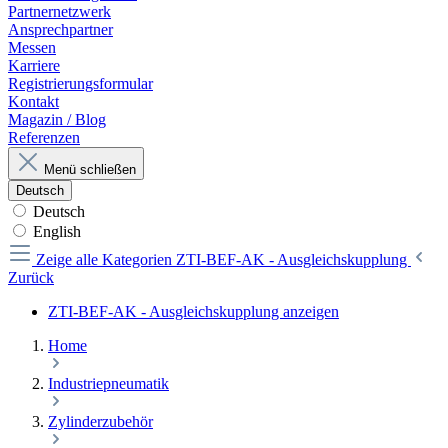
Partnernetzwerk
Ansprechpartner
Messen
Karriere
Registrierungsformular
Kontakt
Magazin / Blog
Referenzen
Menü schließen
Deutsch
Deutsch
English
Zeige alle Kategorien
ZTI-BEF-AK - Ausgleichskupplung
Zurück
ZTI-BEF-AK - Ausgleichskupplung anzeigen
Home
Industriepneumatik
Zylinderzubehör