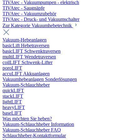
TIVAtec - Vakuumpumpen - elektrisch
TIVAtec - Saugnäpfe
TIVAtec - Vakuumzubehör
TIVAtec - Druck- und Vakuumschalter
Zur Kategorie Vakuumhebetechnik
Vakuum-Hebeanlagen
basicLift Hebetraversen
basicLIFT Schwenktraversen
multiLIFT Wendetraversen
coilLIFT Schwenk-Lifter
poroLIFT
accuLIFT Akkuanlagen
Vakuumhebeanlagen Sonderlösungen
Vakuum-Schlauchheber
quickLIFT
stackLIFT
lightLIFT
heavyLIFT
baseLIFT
Was möchten Sie heben?
Vakuum-Schlauchheber Information
Vakuum-Schlauchheber FAQ
Schlauchheber-Kontaktformular