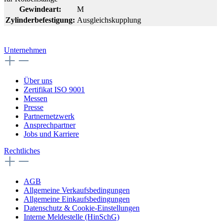
Gewindeart:
M
Zylinderbefestigung:
Ausgleichskupplung
Unternehmen
Über uns
Zertifikat ISO 9001
Messen
Presse
Partnernetzwerk
Ansprechpartner
Jobs und Karriere
Rechtliches
AGB
Allgemeine Verkaufsbedingungen
Allgemeine Einkaufsbedingungen
Datenschutz & Cookie-Einstellungen
Interne Meldestelle (HinSchG)