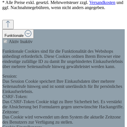
* Alle Preise exkl. gesetzl. Mehrwertsteuer zzgl.
Versandkosten
und
ggf. Nachnahmegebühren, wenn nicht anders angegeben.
Funktionale
Aktiv
Inaktiv
Funktionale Cookies sind für die Funktionalität des Webshops
unbedingt erforderlich. Diese Cookies ordnen Ihrem Browser eine
eindeutige zufällige ID zu damit Ihr ungehindertes Einkaufserlebnis
über mehrere Seitenaufrufe hinweg gewährleistet werden kann.
Session:
Das Session Cookie speichert Ihre Einkaufsdaten über mehrere
Seitenaufrufe hinweg und ist somit unerlässlich für Ihr persönliches
Einkaufserlebnis.
CSRF-Token:
Das CSRF-Token Cookie trägt zu Ihrer Sicherheit bei. Es verstärkt
die Absicherung bei Formularen gegen unerwünschte Hackangriffe.
Zeitzone:
Das Cookie wird verwendet um dem System die aktuelle Zeitzone
des Benutzers zur Verfügung zu stellen.