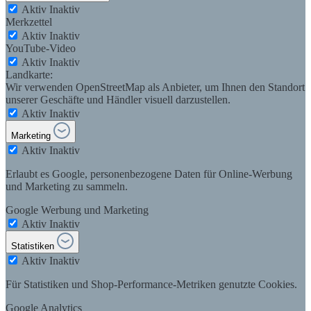
Aktiv
Inaktiv
Merkzettel
Aktiv
Inaktiv
YouTube-Video
Aktiv
Inaktiv
Landkarte:
Wir verwenden OpenStreetMap als Anbieter, um Ihnen den Standort
unserer Geschäfte und Händler visuell darzustellen.
Aktiv
Inaktiv
Marketing
Aktiv
Inaktiv
Erlaubt es Google, personenbezogene Daten für Online-Werbung
und Marketing zu sammeln.
Google Werbung und Marketing
Aktiv
Inaktiv
Statistiken
Aktiv
Inaktiv
Für Statistiken und Shop-Performance-Metriken genutzte Cookies.
Google Analytics