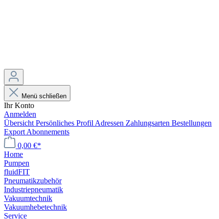
Menü schließen
Ihr Konto
Anmelden
Übersicht
Persönliches Profil
Adressen
Zahlungsarten
Bestellungen
Export
Abonnements
0,00 €*
Home
Pumpen
fluidFIT
Pneumatikzubehör
Industriepneumatik
Vakuumtechnik
Vakuumhebetechnik
Service