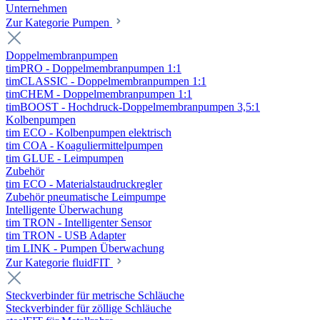
Unternehmen
Zur Kategorie Pumpen
Doppelmembranpumpen
timPRO - Doppelmembranpumpen 1:1
timCLASSIC - Doppelmembranpumpen 1:1
timCHEM - Doppelmembranpumpen 1:1
timBOOST - Hochdruck-Doppelmembranpumpen 3,5:1
Kolbenpumpen
tim ECO - Kolbenpumpen elektrisch
tim COA - Koaguliermittelpumpen
tim GLUE - Leimpumpen
Zubehör
tim ECO - Materialstaudruckregler
Zubehör pneumatische Leimpumpe
Intelligente Überwachung
tim TRON - Intelligenter Sensor
tim TRON - USB Adapter
tim LINK - Pumpen Überwachung
Zur Kategorie fluidFIT
Steckverbinder für metrische Schläuche
Steckverbinder für zöllige Schläuche