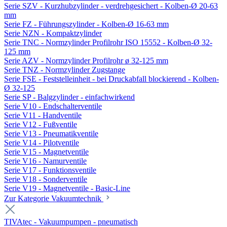
Serie SZV - Kurzhubzylinder - verdrehgesichert - Kolben-Ø 20-63
mm
Serie FZ - Führungszylinder - Kolben-Ø 16-63 mm
Serie NZN - Kompaktzylinder
Serie TNC - Normzylinder Profilrohr ISO 15552 - Kolben-Ø 32-
125 mm
Serie AZV - Normzylinder Profilrohr ø 32-125 mm
Serie TNZ - Normzylinder Zugstange
Serie FSE - Feststelleinheit - bei Druckabfall blockierend - Kolben-
Ø 32-125
Serie SP - Balgzylinder - einfachwirkend
Serie V10 - Endschalterventile
Serie V11 - Handventile
Serie V12 - Fußventile
Serie V13 - Pneumatikventile
Serie V14 - Pilotventile
Serie V15 - Magnetventile
Serie V16 - Namurventile
Serie V17 - Funktionsventile
Serie V18 - Sonderventile
Serie V19 - Magnetventile - Basic-Line
Zur Kategorie Vakuumtechnik
TIVAtec - Vakuumpumpen - pneumatisch