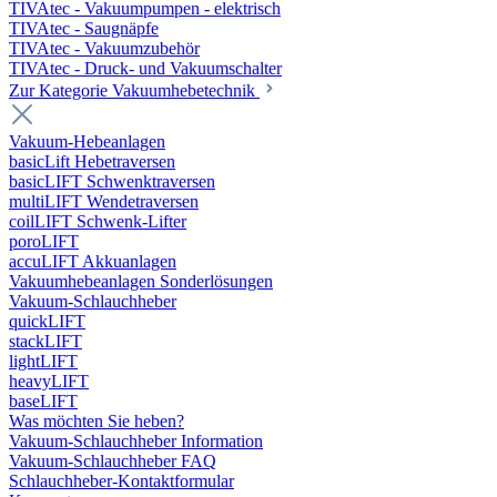
TIVAtec - Vakuumpumpen - elektrisch
TIVAtec - Saugnäpfe
TIVAtec - Vakuumzubehör
TIVAtec - Druck- und Vakuumschalter
Zur Kategorie Vakuumhebetechnik
Vakuum-Hebeanlagen
basicLift Hebetraversen
basicLIFT Schwenktraversen
multiLIFT Wendetraversen
coilLIFT Schwenk-Lifter
poroLIFT
accuLIFT Akkuanlagen
Vakuumhebeanlagen Sonderlösungen
Vakuum-Schlauchheber
quickLIFT
stackLIFT
lightLIFT
heavyLIFT
baseLIFT
Was möchten Sie heben?
Vakuum-Schlauchheber Information
Vakuum-Schlauchheber FAQ
Schlauchheber-Kontaktformular