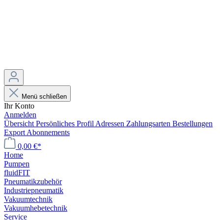
Menü schließen
Ihr Konto
Anmelden
Übersicht
Persönliches Profil
Adressen
Zahlungsarten
Bestellungen
Export
Abonnements
0,00 €*
Home
Pumpen
fluidFIT
Pneumatikzubehör
Industriepneumatik
Vakuumtechnik
Vakuumhebetechnik
Service