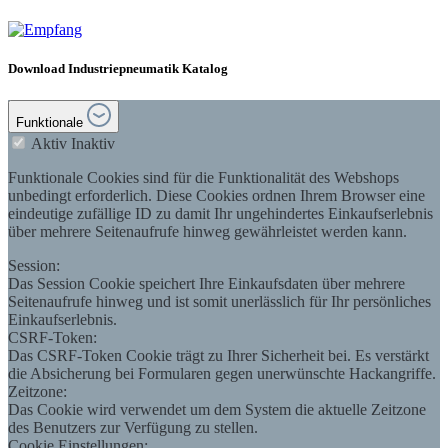
Download Industriepneumatik Katalog
Funktionale
Aktiv
Inaktiv
Funktionale Cookies sind für die Funktionalität des Webshops
unbedingt erforderlich. Diese Cookies ordnen Ihrem Browser eine
eindeutige zufällige ID zu damit Ihr ungehindertes Einkaufserlebnis
über mehrere Seitenaufrufe hinweg gewährleistet werden kann.
Session:
Das Session Cookie speichert Ihre Einkaufsdaten über mehrere
Seitenaufrufe hinweg und ist somit unerlässlich für Ihr persönliches
Einkaufserlebnis.
CSRF-Token:
Das CSRF-Token Cookie trägt zu Ihrer Sicherheit bei. Es verstärkt
die Absicherung bei Formularen gegen unerwünschte Hackangriffe.
Zeitzone:
Das Cookie wird verwendet um dem System die aktuelle Zeitzone
des Benutzers zur Verfügung zu stellen.
Cookie Einstellungen: