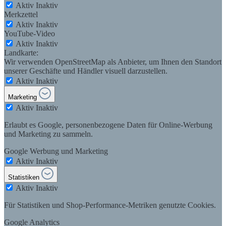
Aktiv
Inaktiv
Merkzettel
Aktiv
Inaktiv
YouTube-Video
Aktiv
Inaktiv
Landkarte:
Wir verwenden OpenStreetMap als Anbieter, um Ihnen den Standort
unserer Geschäfte und Händler visuell darzustellen.
Aktiv
Inaktiv
Marketing
Aktiv
Inaktiv
Erlaubt es Google, personenbezogene Daten für Online-Werbung
und Marketing zu sammeln.
Google Werbung und Marketing
Aktiv
Inaktiv
Statistiken
Aktiv
Inaktiv
Für Statistiken und Shop-Performance-Metriken genutzte Cookies.
Google Analytics