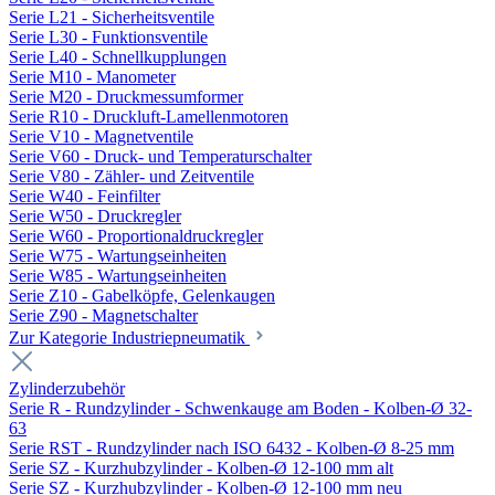
Serie L21 - Sicherheitsventile
Serie L30 - Funktionsventile
Serie L40 - Schnellkupplungen
Serie M10 - Manometer
Serie M20 - Druckmessumformer
Serie R10 - Druckluft-Lamellenmotoren
Serie V10 - Magnetventile
Serie V60 - Druck- und Temperaturschalter
Serie V80 - Zähler- und Zeitventile
Serie W40 - Feinfilter
Serie W50 - Druckregler
Serie W60 - Proportionaldruckregler
Serie W75 - Wartungseinheiten
Serie W85 - Wartungseinheiten
Serie Z10 - Gabelköpfe, Gelenkaugen
Serie Z90 - Magnetschalter
Zur Kategorie Industriepneumatik
Zylinderzubehör
Serie R - Rundzylinder - Schwenkauge am Boden - Kolben-Ø 32-
63
Serie RST - Rundzylinder nach ISO 6432 - Kolben-Ø 8-25 mm
Serie SZ - Kurzhubzylinder - Kolben-Ø 12-100 mm alt
Serie SZ - Kurzhubzylinder - Kolben-Ø 12-100 mm neu