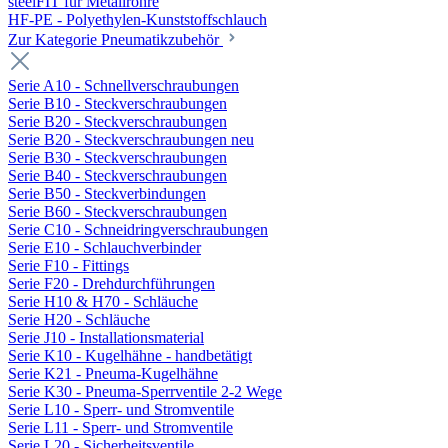
steelFIT für Metallrohre
HF-PE - Polyethylen-Kunststoffschlauch
Zur Kategorie Pneumatikzubehör
Serie A10 - Schnellverschraubungen
Serie B10 - Steckverschraubungen
Serie B20 - Steckverschraubungen
Serie B20 - Steckverschraubungen neu
Serie B30 - Steckverschraubungen
Serie B40 - Steckverschraubungen
Serie B50 - Steckverbindungen
Serie B60 - Steckverschraubungen
Serie C10 - Schneidringverschraubungen
Serie E10 - Schlauchverbinder
Serie F10 - Fittings
Serie F20 - Drehdurchführungen
Serie H10 & H70 - Schläuche
Serie H20 - Schläuche
Serie J10 - Installationsmaterial
Serie K10 - Kugelhähne - handbetätigt
Serie K21 - Pneuma-Kugelhähne
Serie K30 - Pneuma-Sperrventile 2-2 Wege
Serie L10 - Sperr- und Stromventile
Serie L11 - Sperr- und Stromventile
Serie L20 - Sicherheitsventile