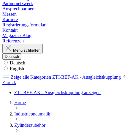
Partnernetzwerk
Ansprechpartner
Messen
Karriere
Registrierungsformular
Kontakt
Magazin / Blog
Referenzen
Menü schließen
Deutsch
Deutsch
English
Zeige alle Kategorien
ZTI-BEF-AK - Ausgleichskupplung
Zurück
ZTI-BEF-AK - Ausgleichskupplung anzeigen
Home
Industriepneumatik
Zylinderzubehör