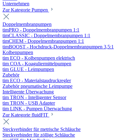
Unternehmen
Zur Kategorie Pumpen
Doppelmembranpumpen
timPRO - Doppelmembranpumpen 1:1
timCLASSIC - Doppelmembranpumpen 1:1
timCHEM - Doppelmembranpumpen 1:1
timBOOST - Hochdruck-Doppelmembranpumpen 3,5:1
Kolbenpumpen
tim ECO - Kolbenpumpen elektrisch
tim COA - Koaguliermittelpumpen
tim GLUE - Leimpumpen
Zubehör
tim ECO - Materialstaudruckregler
Zubehör pneumatische Leimpumpe
Intelligente Überwachung
tim TRON - Intelligenter Sensor
tim TRON - USB Adapter
tim LINK - Pumpen Überwachung
Zur Kategorie fluidFIT
Steckverbinder für metrische Schläuche
Steckverbinder für zöllige Schläuche