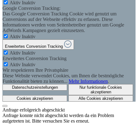
Aktiv
Inaktiv
Google Conversion Tracking:
Das Google Conversion Tracking Cookie wird genutzt um
Conversions auf der Webseite effektiv zu erfassen. Diese
Informationen werden vom Seitenbetreiber genutzt um Google
AdWords Kampagnen gezielt einzusetzen.
Aktiv
Inaktiv
Erweitertes Conversion Tracking
Aktiv
Inaktiv
Erweitertes Conversion Tracking
Aktiv
Inaktiv
Wir respektieren Ihre Privatsphäre
Diese Website verwendet Cookies, um Ihnen die bestmögliche
Funktionalität bieten zu können...
Mehr Informationen
.
Datenschutzeinstellungen
Nur funktionale Cookies
akzeptieren
Cookies akzeptieren
Alle Cookies akzeptieren
Anfrage erfolgreich abgeschickt
Anfrage konnte nicht abgeschickt werden da ein Problem
aufgetreten ist. Bitte versuchen Sie es erneut.