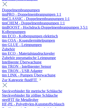
Doppelmembranpumpen
timPRO - Doppelmembranpumpen 1:1
timCLASSIC - Doppelmembranpumpen 1:1
timCHEM - Doppelmembranpumpen 1:1
timBOOST - Hochdruck-Doppelmembranpumpen 3,5:1
Kolbenpumpen
tim ECO - Kolbenpumpen elektrisch
tim COA - Koaguliermittelpumpen
tim GLUE - Leimpumpen
Zubehör
tim ECO - Materialstaudruckregler
Zubehör pneumatische Leimpumpe
Intelligente Überwachung
tim TRON - Intelligenter Sensor
tim TRON - USB Adapter
tim LINK - Pumpen Überwachung
Zur Kategorie fluidFIT
Steckverbinder für metrische Schläuche
Steckverbinder für zöllige Schläuche
steelFIT für Metallrohre
HF-PE - Polyethylen-Kunststoffschlauch