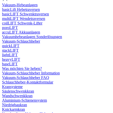
Vakuum-Hebeanlagen
basicLift Hebetraversen
basicLIFT Schwenktraversen
multiLIFT Wendetraversen
coilLIFT Schwenk-Lifter
poroLIFT
accuLIFT Akkuanlagen
Vakuumhebeanlagen Sonderlösungen
Vakuum-Schlauchheber
quickLIFT
stackLIFT
lightLIFT
heavyLIFT
baseLIFT
Was möchten Sie heben?
Vakuum-Schlauchheber Information
Vakuum-Schlauchheber FAQ
Schlauchheber-Kontaktformular
Kransysteme
Säulenschwenkkran
Wandschwenkkran
Aluminium-Schienensystem
Niedrigbaukran
Knickarmkran