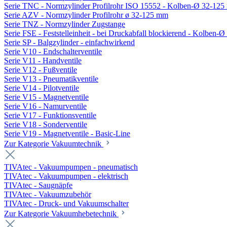
Serie TNC - Normzylinder Profilrohr ISO 15552 - Kolben-Ø 32-12
Serie AZV - Normzylinder Profilrohr ø 32-125 mm
Serie TNZ - Normzylinder Zugstange
Serie FSE - Feststelleinheit - bei Druckabfall blockierend - Kolben-
Serie SP - Balgzylinder - einfachwirkend
Serie V10 - Endschalterventile
Serie V11 - Handventile
Serie V12 - Fußventile
Serie V13 - Pneumatikventile
Serie V14 - Pilotventile
Serie V15 - Magnetventile
Serie V16 - Namurventile
Serie V17 - Funktionsventile
Serie V18 - Sonderventile
Serie V19 - Magnetventile - Basic-Line
Zur Kategorie Vakuumtechnik
TIVAtec - Vakuumpumpen - pneumatisch
TIVAtec - Vakuumpumpen - elektrisch
TIVAtec - Saugnäpfe
TIVAtec - Vakuumzubehör
TIVAtec - Druck- und Vakuumschalter
Zur Kategorie Vakuumhebetechnik