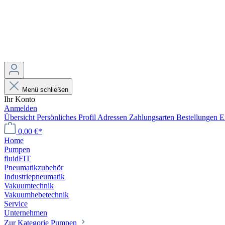
Menü schließen
Ihr Konto
Anmelden
Übersicht
Persönliches Profil
Adressen
Zahlungsarten
Bestellungen
E
0,00 €*
Home
Pumpen
fluidFIT
Pneumatikzubehör
Industriepneumatik
Vakuumtechnik
Vakuumhebetechnik
Service
Unternehmen
Zur Kategorie Pumpen