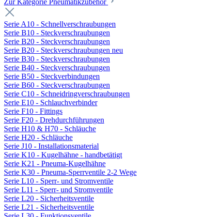
Zur Kategorie Pneumatikzubehör
Serie A10 - Schnellverschraubungen
Serie B10 - Steckverschraubungen
Serie B20 - Steckverschraubungen
Serie B20 - Steckverschraubungen neu
Serie B30 - Steckverschraubungen
Serie B40 - Steckverschraubungen
Serie B50 - Steckverbindungen
Serie B60 - Steckverschraubungen
Serie C10 - Schneidringverschraubungen
Serie E10 - Schlauchverbinder
Serie F10 - Fittings
Serie F20 - Drehdurchführungen
Serie H10 & H70 - Schläuche
Serie H20 - Schläuche
Serie J10 - Installationsmaterial
Serie K10 - Kugelhähne - handbetätigt
Serie K21 - Pneuma-Kugelhähne
Serie K30 - Pneuma-Sperrventile 2-2 Wege
Serie L10 - Sperr- und Stromventile
Serie L11 - Sperr- und Stromventile
Serie L20 - Sicherheitsventile
Serie L21 - Sicherheitsventile
Serie L30 - Funktionsventile