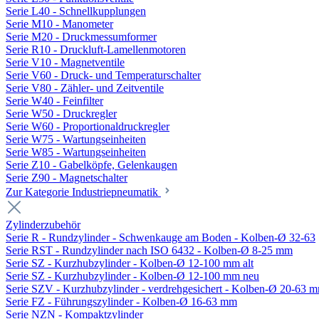
Serie L40 - Schnellkupplungen
Serie M10 - Manometer
Serie M20 - Druckmessumformer
Serie R10 - Druckluft-Lamellenmotoren
Serie V10 - Magnetventile
Serie V60 - Druck- und Temperaturschalter
Serie V80 - Zähler- und Zeitventile
Serie W40 - Feinfilter
Serie W50 - Druckregler
Serie W60 - Proportionaldruckregler
Serie W75 - Wartungseinheiten
Serie W85 - Wartungseinheiten
Serie Z10 - Gabelköpfe, Gelenkaugen
Serie Z90 - Magnetschalter
Zur Kategorie Industriepneumatik
Zylinderzubehör
Serie R - Rundzylinder - Schwenkauge am Boden - Kolben-Ø 32-63
Serie RST - Rundzylinder nach ISO 6432 - Kolben-Ø 8-25 mm
Serie SZ - Kurzhubzylinder - Kolben-Ø 12-100 mm alt
Serie SZ - Kurzhubzylinder - Kolben-Ø 12-100 mm neu
Serie SZV - Kurzhubzylinder - verdrehgesichert - Kolben-Ø 20-63 
Serie FZ - Führungszylinder - Kolben-Ø 16-63 mm
Serie NZN - Kompaktzylinder