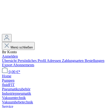
Menü schließen
Ihr Konto
Anmelden
Übersicht
Persönliches Profil
Adressen
Zahlungsarten
Bestellungen
Export
Abonnements
0,00 €*
Home
Pumpen
fluidFIT
Pneumatikzubehör
Industriepneumatik
Vakuumtechnik
Vakuumhebetechnik
Service