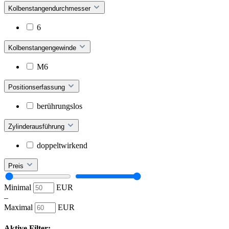
Kolbenstangendurchmesser
6
Kolbenstangengewinde
M6
Positionserfassung
berührungslos
Zylinderausführung
doppeltwirkend
Preis
Minimal
EUR
–
Maximal
EUR
Aktive Filter: