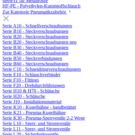
steelFIT für Metallrohre
HF-PE - Polyethylen-Kunststoffschlauch
Zur Kategorie Pneumatikzubehör
Serie A10 - Schnellverschraubungen
Serie B10 - Steckverschraubungen
Serie B20 - Steckverschraubungen
Serie B20 - Steckverschraubungen neu
Serie B30 - Steckverschraubungen
Serie B40 - Steckverschraubungen
Serie B50 - Steckverbindungen
Serie B60 - Steckverschraubungen
Serie C10 - Schneidringverschraubungen
Serie E10 - Schlauchverbinder
Serie F10 - Fittings
Serie F20 - Drehdurchführungen
Serie H10 & H70 - Schläuche
Serie H20 - Schläuche
Serie J10 - Installationsmaterial
Serie K10 - Kugelhähne - handbetätigt
Serie K21 - Pneuma-Kugelhähne
Serie K30 - Pneuma-Sperrventile 2-2 Wege
Serie L10 - Sperr- und Stromventile
Serie L11 - Sperr- und Stromventile
Serie L20 - Sicherheitsventile