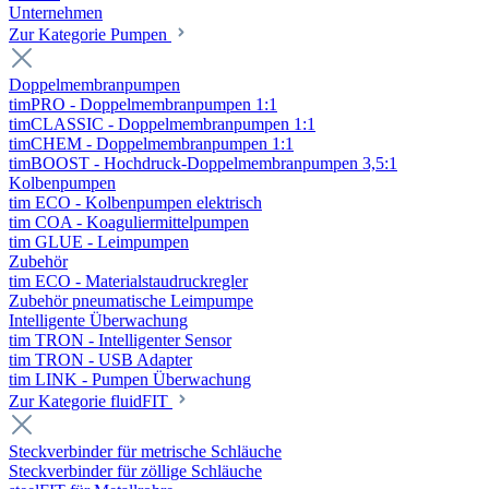
Unternehmen
Zur Kategorie Pumpen
Doppelmembranpumpen
timPRO - Doppelmembranpumpen 1:1
timCLASSIC - Doppelmembranpumpen 1:1
timCHEM - Doppelmembranpumpen 1:1
timBOOST - Hochdruck-Doppelmembranpumpen 3,5:1
Kolbenpumpen
tim ECO - Kolbenpumpen elektrisch
tim COA - Koaguliermittelpumpen
tim GLUE - Leimpumpen
Zubehör
tim ECO - Materialstaudruckregler
Zubehör pneumatische Leimpumpe
Intelligente Überwachung
tim TRON - Intelligenter Sensor
tim TRON - USB Adapter
tim LINK - Pumpen Überwachung
Zur Kategorie fluidFIT
Steckverbinder für metrische Schläuche
Steckverbinder für zöllige Schläuche