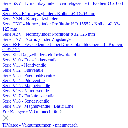
Serie SZV - Kurzhubzylinder - verdrehgesichert - Kolben-Ø 20-63
mm
Serie FZ - Führungszylinder - Kolben-Ø 16-63 mm
Serie NZN - Kompaktzylinder
Serie TNC - Normzylinder Profilrohr ISO 15552 - Kolben-Ø 32-
125 mm
Serie AZV - Normzylinder Profilrohr ø 32-125 mm
Serie TNZ - Normzylinder Zugstange
Serie FSE - Feststelleinheit - bei Druckabfall blockierend - Kolben-
Ø 32-125
Serie SP - Balgzylinder - einfachwirkend
Serie V10 - Endschalterventile
Serie V11 - Handventile
Serie V12 - Fußventile
Serie V13 - Pneumatikventile
Serie V14 - Pilotventile
Serie V15 - Magnetventile
Serie V16 - Namurventile
Serie V17 - Funktionsventile
Serie V18 - Sonderventile
Serie V19 - Magnetventile - Basic-Line
Zur Kategorie Vakuumtechnik
TIVAtec - Vakuumpumpen - pneumatisch