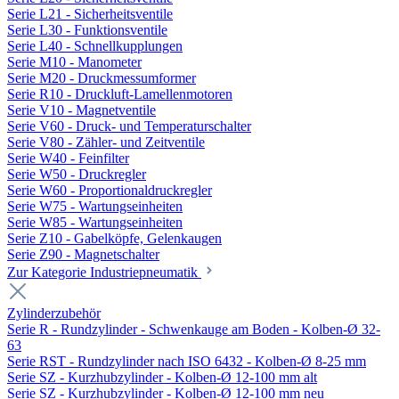
Serie L21 - Sicherheitsventile
Serie L30 - Funktionsventile
Serie L40 - Schnellkupplungen
Serie M10 - Manometer
Serie M20 - Druckmessumformer
Serie R10 - Druckluft-Lamellenmotoren
Serie V10 - Magnetventile
Serie V60 - Druck- und Temperaturschalter
Serie V80 - Zähler- und Zeitventile
Serie W40 - Feinfilter
Serie W50 - Druckregler
Serie W60 - Proportionaldruckregler
Serie W75 - Wartungseinheiten
Serie W85 - Wartungseinheiten
Serie Z10 - Gabelköpfe, Gelenkaugen
Serie Z90 - Magnetschalter
Zur Kategorie Industriepneumatik
Zylinderzubehör
Serie R - Rundzylinder - Schwenkauge am Boden - Kolben-Ø 32-
63
Serie RST - Rundzylinder nach ISO 6432 - Kolben-Ø 8-25 mm
Serie SZ - Kurzhubzylinder - Kolben-Ø 12-100 mm alt
Serie SZ - Kurzhubzylinder - Kolben-Ø 12-100 mm neu