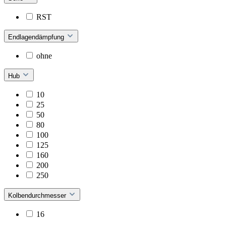
RST
Endlagendämpfung
ohne
Hub
10
25
50
80
100
125
160
200
250
Kolbendurchmesser
16