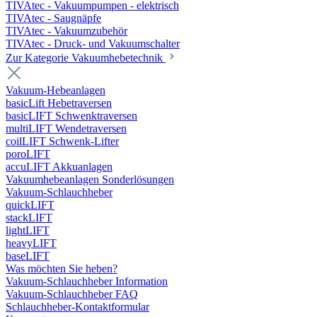
TIVAtec - Vakuumpumpen - elektrisch
TIVAtec - Saugnäpfe
TIVAtec - Vakuumzubehör
TIVAtec - Druck- und Vakuumschalter
Zur Kategorie Vakuumhebetechnik
Vakuum-Hebeanlagen
basicLift Hebetraversen
basicLIFT Schwenktraversen
multiLIFT Wendetraversen
coilLIFT Schwenk-Lifter
poroLIFT
accuLIFT Akkuanlagen
Vakuumhebeanlagen Sonderlösungen
Vakuum-Schlauchheber
quickLIFT
stackLIFT
lightLIFT
heavyLIFT
baseLIFT
Was möchten Sie heben?
Vakuum-Schlauchheber Information
Vakuum-Schlauchheber FAQ
Schlauchheber-Kontaktformular