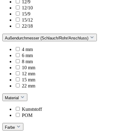
12/9
12/10
15/9
15/12
22/18
Außendurchmesser (Schlauch/Rohr/Anschluss)
4 mm
6 mm
8 mm
10 mm
12 mm
15 mm
22 mm
Material
Kunststoff
POM
Farbe