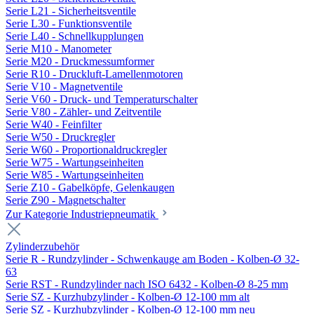
Serie L21 - Sicherheitsventile
Serie L30 - Funktionsventile
Serie L40 - Schnellkupplungen
Serie M10 - Manometer
Serie M20 - Druckmessumformer
Serie R10 - Druckluft-Lamellenmotoren
Serie V10 - Magnetventile
Serie V60 - Druck- und Temperaturschalter
Serie V80 - Zähler- und Zeitventile
Serie W40 - Feinfilter
Serie W50 - Druckregler
Serie W60 - Proportionaldruckregler
Serie W75 - Wartungseinheiten
Serie W85 - Wartungseinheiten
Serie Z10 - Gabelköpfe, Gelenkaugen
Serie Z90 - Magnetschalter
Zur Kategorie Industriepneumatik
Zylinderzubehör
Serie R - Rundzylinder - Schwenkauge am Boden - Kolben-Ø 32-
63
Serie RST - Rundzylinder nach ISO 6432 - Kolben-Ø 8-25 mm
Serie SZ - Kurzhubzylinder - Kolben-Ø 12-100 mm alt
Serie SZ - Kurzhubzylinder - Kolben-Ø 12-100 mm neu