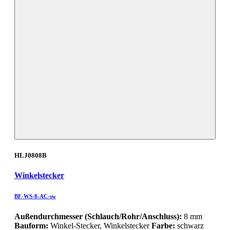
HLJ0808B
Winkelstecker
BF-WS-8-AC-sw
Außendurchmesser (Schlauch/Rohr/Anschluss):
8 mm
Bauform:
Winkel-Stecker, Winkelstecker
Farbe:
schwarz