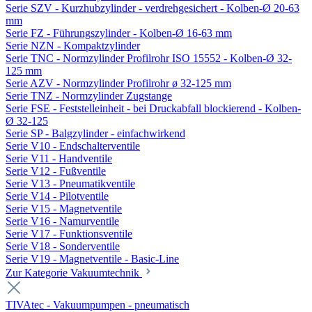
Serie SZV - Kurzhubzylinder - verdrehgesichert - Kolben-Ø 20-63
mm
Serie FZ - Führungszylinder - Kolben-Ø 16-63 mm
Serie NZN - Kompaktzylinder
Serie TNC - Normzylinder Profilrohr ISO 15552 - Kolben-Ø 32-
125 mm
Serie AZV - Normzylinder Profilrohr ø 32-125 mm
Serie TNZ - Normzylinder Zugstange
Serie FSE - Feststelleinheit - bei Druckabfall blockierend - Kolben-
Ø 32-125
Serie SP - Balgzylinder - einfachwirkend
Serie V10 - Endschalterventile
Serie V11 - Handventile
Serie V12 - Fußventile
Serie V13 - Pneumatikventile
Serie V14 - Pilotventile
Serie V15 - Magnetventile
Serie V16 - Namurventile
Serie V17 - Funktionsventile
Serie V18 - Sonderventile
Serie V19 - Magnetventile - Basic-Line
Zur Kategorie Vakuumtechnik
TIVAtec - Vakuumpumpen - pneumatisch