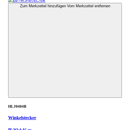
Zum Merkzettel hinzufügen
Vom Merkzettel entfernen
HLJ0404B
Winkelstecker
BF-WS-4-AC-sw