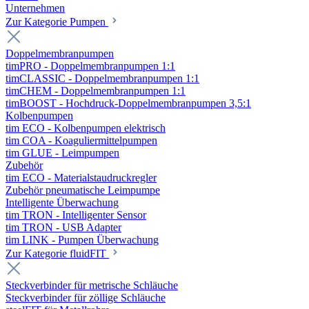
Unternehmen
Zur Kategorie Pumpen
Doppelmembranpumpen
timPRO - Doppelmembranpumpen 1:1
timCLASSIC - Doppelmembranpumpen 1:1
timCHEM - Doppelmembranpumpen 1:1
timBOOST - Hochdruck-Doppelmembranpumpen 3,5:1
Kolbenpumpen
tim ECO - Kolbenpumpen elektrisch
tim COA - Koaguliermittelpumpen
tim GLUE - Leimpumpen
Zubehör
tim ECO - Materialstaudruckregler
Zubehör pneumatische Leimpumpe
Intelligente Überwachung
tim TRON - Intelligenter Sensor
tim TRON - USB Adapter
tim LINK - Pumpen Überwachung
Zur Kategorie fluidFIT
Steckverbinder für metrische Schläuche
Steckverbinder für zöllige Schläuche