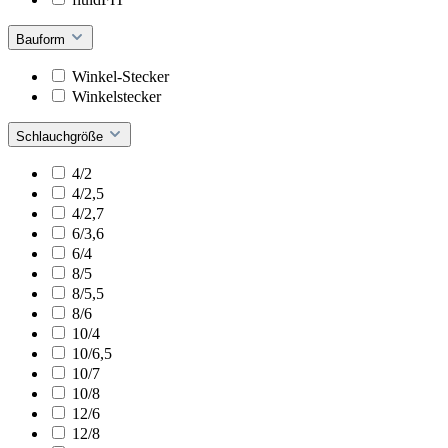
Bauform
Winkel-Stecker
Winkelstecker
Schlauchgröße
4/2
4/2,5
4/2,7
6/3,6
6/4
8/5
8/5,5
8/6
10/4
10/6,5
10/7
10/8
12/6
12/8