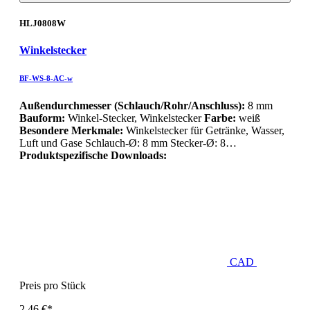
HLJ0808W
Winkelstecker
BF-WS-8-AC-w
Außendurchmesser (Schlauch/Rohr/Anschluss):
8 mm
Bauform:
Winkel-Stecker, Winkelstecker
Farbe:
weiß
Besondere Merkmale:
Winkelstecker für Getränke, Wasser,
Luft und Gase Schlauch-Ø: 8 mm Stecker-Ø: 8…
Produktspezifische Downloads:
CAD
Preis pro Stück
2,46 €*