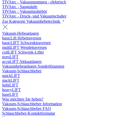
TIVAtec - Vakuumpumpen - elektrisch
TIVAtec - Saugnäpfe
TIVAtec - Vakuumzubehör
TIVAtec - Druck- und Vakuumschalter
Zur Kategorie Vakuumhebetechnik
Vakuum-Hebeanlagen
basicLift Hebetraversen
basicLIFT Schwenktraversen
multiLIFT Wendetraversen
coilLIFT Schwenk-Lifter
poroLIFT
accuLIFT Akkuanlagen
Vakuumhebeanlagen Sonderlösungen
Vakuum-Schlauchheber
quickLIFT
stackLIFT
lightLIFT
heavyLIFT
baseLIFT
Was möchten Sie heben?
Vakuum-Schlauchheber Information
Vakuum-Schlauchheber FAQ
Schlauchheber-Kontaktformular