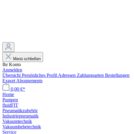
Menü schließen
Ihr Konto
Anmelden
Übersicht
Persönliches Profil
Adressen
Zahlungsarten
Bestellungen
Export
Abonnements
0,00 €*
Home
Pumpen
fluidFIT
Pneumatikzubehör
Industriepneumatik
Vakuumtechnik
Vakuumhebetechnik
Service