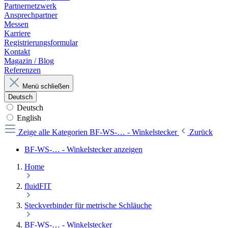
Partnernetzwerk
Ansprechpartner
Messen
Karriere
Registrierungsformular
Kontakt
Magazin / Blog
Referenzen
Menü schließen
Deutsch
Deutsch
English
Zeige alle Kategorien
BF-WS-… - Winkelstecker
Zurück
BF-WS-… - Winkelstecker anzeigen
Home
fluidFIT
Steckverbinder für metrische Schläuche
BF-WS-… - Winkelstecker