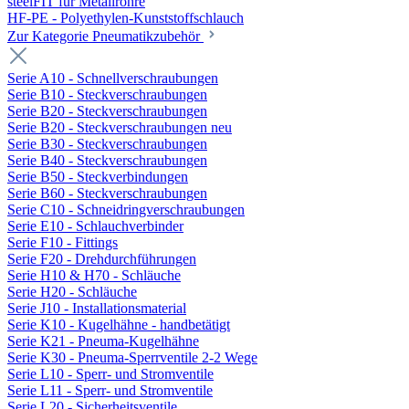
steelFIT für Metallrohre
HF-PE - Polyethylen-Kunststoffschlauch
Zur Kategorie Pneumatikzubehör
Serie A10 - Schnellverschraubungen
Serie B10 - Steckverschraubungen
Serie B20 - Steckverschraubungen
Serie B20 - Steckverschraubungen neu
Serie B30 - Steckverschraubungen
Serie B40 - Steckverschraubungen
Serie B50 - Steckverbindungen
Serie B60 - Steckverschraubungen
Serie C10 - Schneidringverschraubungen
Serie E10 - Schlauchverbinder
Serie F10 - Fittings
Serie F20 - Drehdurchführungen
Serie H10 & H70 - Schläuche
Serie H20 - Schläuche
Serie J10 - Installationsmaterial
Serie K10 - Kugelhähne - handbetätigt
Serie K21 - Pneuma-Kugelhähne
Serie K30 - Pneuma-Sperrventile 2-2 Wege
Serie L10 - Sperr- und Stromventile
Serie L11 - Sperr- und Stromventile
Serie L20 - Sicherheitsventile