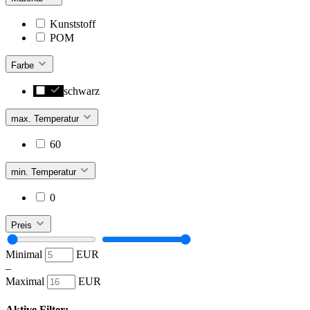
Kunststoff
POM
Farbe
schwarz
max. Temperatur
60
min. Temperatur
0
Preis
Minimal
EUR
–
Maximal
EUR
Aktive Filter: