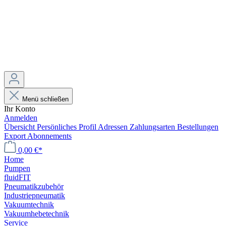
Menü schließen
Ihr Konto
Anmelden
Übersicht
Persönliches Profil
Adressen
Zahlungsarten
Bestellungen
Export
Abonnements
0,00 €*
Home
Pumpen
fluidFIT
Pneumatikzubehör
Industriepneumatik
Vakuumtechnik
Vakuumhebetechnik
Service