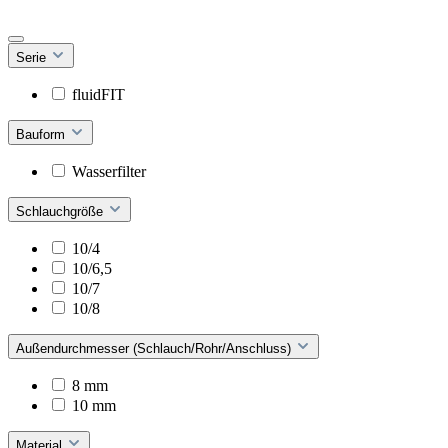
Serie
fluidFIT
Bauform
Wasserfilter
Schlauchgröße
10/4
10/6,5
10/7
10/8
Außendurchmesser (Schlauch/Rohr/Anschluss)
8 mm
10 mm
Material