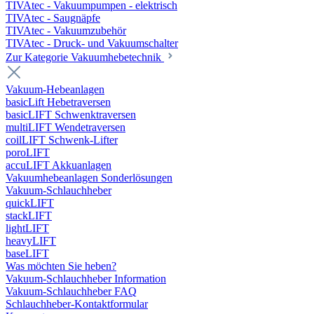
TIVAtec - Vakuumpumpen - elektrisch
TIVAtec - Saugnäpfe
TIVAtec - Vakuumzubehör
TIVAtec - Druck- und Vakuumschalter
Zur Kategorie Vakuumhebetechnik
Vakuum-Hebeanlagen
basicLift Hebetraversen
basicLIFT Schwenktraversen
multiLIFT Wendetraversen
coilLIFT Schwenk-Lifter
poroLIFT
accuLIFT Akkuanlagen
Vakuumhebeanlagen Sonderlösungen
Vakuum-Schlauchheber
quickLIFT
stackLIFT
lightLIFT
heavyLIFT
baseLIFT
Was möchten Sie heben?
Vakuum-Schlauchheber Information
Vakuum-Schlauchheber FAQ
Schlauchheber-Kontaktformular