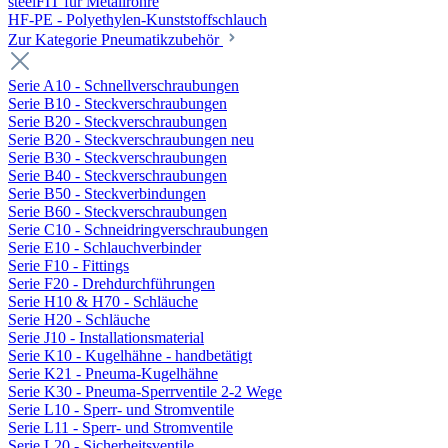
steelFIT für Metallrohre
HF-PE - Polyethylen-Kunststoffschlauch
Zur Kategorie Pneumatikzubehör
Serie A10 - Schnellverschraubungen
Serie B10 - Steckverschraubungen
Serie B20 - Steckverschraubungen
Serie B20 - Steckverschraubungen neu
Serie B30 - Steckverschraubungen
Serie B40 - Steckverschraubungen
Serie B50 - Steckverbindungen
Serie B60 - Steckverschraubungen
Serie C10 - Schneidringverschraubungen
Serie E10 - Schlauchverbinder
Serie F10 - Fittings
Serie F20 - Drehdurchführungen
Serie H10 & H70 - Schläuche
Serie H20 - Schläuche
Serie J10 - Installationsmaterial
Serie K10 - Kugelhähne - handbetätigt
Serie K21 - Pneuma-Kugelhähne
Serie K30 - Pneuma-Sperrventile 2-2 Wege
Serie L10 - Sperr- und Stromventile
Serie L11 - Sperr- und Stromventile
Serie L20 - Sicherheitsventile