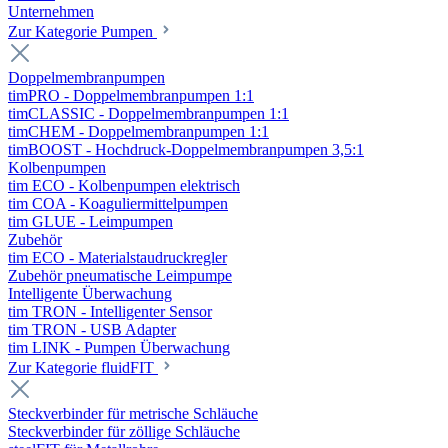
Unternehmen
Zur Kategorie Pumpen
Doppelmembranpumpen
timPRO - Doppelmembranpumpen 1:1
timCLASSIC - Doppelmembranpumpen 1:1
timCHEM - Doppelmembranpumpen 1:1
timBOOST - Hochdruck-Doppelmembranpumpen 3,5:1
Kolbenpumpen
tim ECO - Kolbenpumpen elektrisch
tim COA - Koaguliermittelpumpen
tim GLUE - Leimpumpen
Zubehör
tim ECO - Materialstaudruckregler
Zubehör pneumatische Leimpumpe
Intelligente Überwachung
tim TRON - Intelligenter Sensor
tim TRON - USB Adapter
tim LINK - Pumpen Überwachung
Zur Kategorie fluidFIT
Steckverbinder für metrische Schläuche
Steckverbinder für zöllige Schläuche