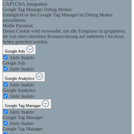
CAPTCHA-Integration
Google Tag Manager Debug Modus:
Ermöglicht es den Google Tag Manager im Debug Modus
auszuführen.
Mollie Payment:
Dieses Cookie wird verwendet, um alle Ereignisse zu gruppieren,
die von einer einzelnen Benutzersitzung auf mehreren Checkout-
Seiten generiert wurden.
Google Ads
Aktiv
Inaktiv
Google Ads
Aktiv
Inaktiv
Google Analytics
Aktiv
Inaktiv
Google Analytics
Aktiv
Inaktiv
Google Tag Manager
Aktiv
Inaktiv
Google Tag Manager
Aktiv
Inaktiv
Google Tag Manager