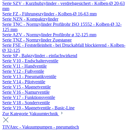
Serie SZV - Kurzhubzylinder - verdrehgesichert - Kolben-Ø 20-63
mm
Serie FZ - Führungszylinder - Kolben-Ø 16-63 mm
Serie NZN - Kompaktzylinder
Serie TNC - Normzylinder Profilrohr ISO 15552 - Kolben-Ø 32-
125 mm
Serie AZV - Normzylinder Profilrohr ø 32-125 mm
Serie TNZ - Normzylinder Zugstange
Serie FSE - Feststelleinheit - bei Druckabfall blockierend - Kolben-
Ø 32-125
Serie SP - Balgzylinder - einfachwirkend
Serie V10 - Endschalterventile
Serie V11 - Handventile
Serie V12 - Fußventile
Serie V13 - Pneumatikventile
Serie V14 - Pilotventile
Serie V15 - Magnetventile
Serie V16 - Namurventile
Serie V17 - Funktionsventile
Serie V18 - Sonderventile
Serie V19 - Magnetventile - Basic-Line
Zur Kategorie Vakuumtechnik
TIVAtec - Vakuumpumpen - pneumatisch