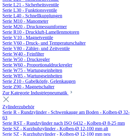
Serie L21 - Sicherheitsventile
Serie L30 - Funktionsventile
Serie L40 - Schnellkupplungen
Serie M10 - Manometer
Serie M20 - Druckmessumformer
Serie R10 - Druckluft-Lamellenmotoren
Serie V10 - Magnetventile
Serie V60 - Druck- und Temperaturschalter
Serie V80 - Zähler- und Zeitventile
Serie W40 - Feinfilter
Serie W50 - Druckregler
Serie W60 - Proportionaldruckregler
Serie W75 - Wartungseinheiten
Serie W85 - Wartungseinheiten
Serie Z10 - Gabelköpfe, Gelenkaugen
Serie Z90 - Magnetschalter
Zur Kategorie Industriepneumatik
Zylinderzubehör
Serie R - Rundzylinder - Schwenkauge am Boden - Kolben-Ø 32-
63
Serie RST - Rundzylinder nach ISO 6432 - Kolben-Ø 8-25 mm
Serie SZ - Kurzhubzylinder - Kolben-Ø 12-100 mm alt
Serie SZ - Kurzhubzylinder - Kolben-Ø 12-100 mm neu