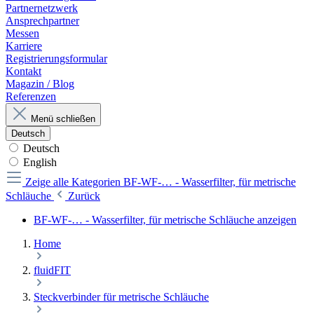
Partnernetzwerk
Ansprechpartner
Messen
Karriere
Registrierungsformular
Kontakt
Magazin / Blog
Referenzen
Menü schließen
Deutsch
Deutsch
English
Zeige alle Kategorien
BF-WF-… - Wasserfilter, für metrische
Schläuche
Zurück
BF-WF-… - Wasserfilter, für metrische Schläuche anzeigen
Home
fluidFIT
Steckverbinder für metrische Schläuche