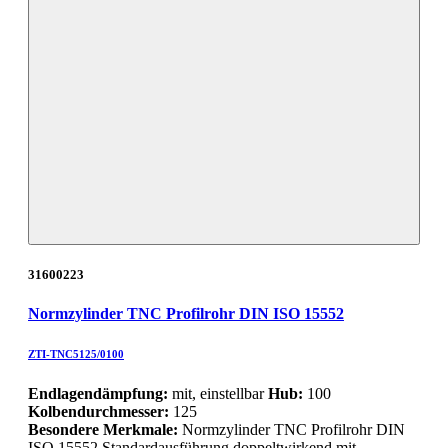
31600223
Normzylinder TNC Profilrohr DIN ISO 15552
ZTI-TNC5125/0100
Endlagendämpfung:
mit, einstellbar
Hub:
100
Kolbendurchmesser:
125
Besondere Merkmale:
Normzylinder TNC Profilrohr DIN
ISO 15552 Standardausführung doppeltwirkend mit…