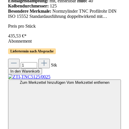
Endlagendämpfung:
mit, einstellbar
Hub:
40
Kolbendurchmesser:
125
Besondere Merkmale:
Normzylinder TNC Profilrohr DIN
ISO 15552 Standardausführung doppeltwirkend mit…
Preis pro Stück
435,53 €*
Abonnement
Liefertermin nach Absprache
Stk
In den Warenkorb
Zum Merkzettel hinzufügen
Vom Merkzettel entfernen