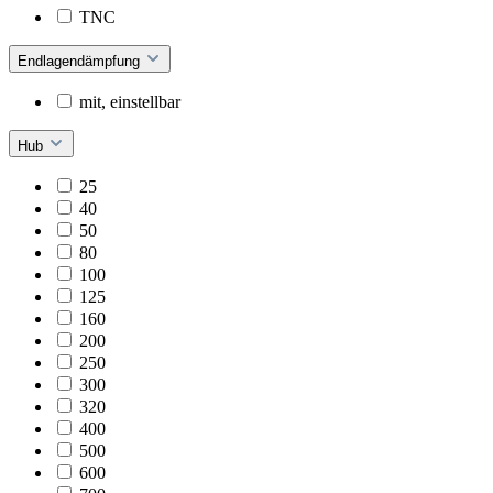
TNC
Endlagendämpfung
mit, einstellbar
Hub
25
40
50
80
100
125
160
200
250
300
320
400
500
600