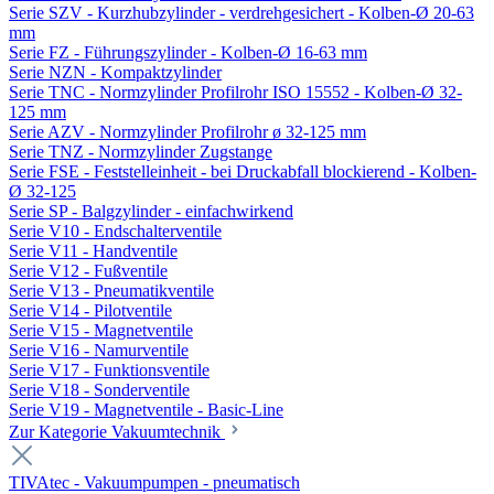
Serie SZV - Kurzhubzylinder - verdrehgesichert - Kolben-Ø 20-63
mm
Serie FZ - Führungszylinder - Kolben-Ø 16-63 mm
Serie NZN - Kompaktzylinder
Serie TNC - Normzylinder Profilrohr ISO 15552 - Kolben-Ø 32-
125 mm
Serie AZV - Normzylinder Profilrohr ø 32-125 mm
Serie TNZ - Normzylinder Zugstange
Serie FSE - Feststelleinheit - bei Druckabfall blockierend - Kolben-
Ø 32-125
Serie SP - Balgzylinder - einfachwirkend
Serie V10 - Endschalterventile
Serie V11 - Handventile
Serie V12 - Fußventile
Serie V13 - Pneumatikventile
Serie V14 - Pilotventile
Serie V15 - Magnetventile
Serie V16 - Namurventile
Serie V17 - Funktionsventile
Serie V18 - Sonderventile
Serie V19 - Magnetventile - Basic-Line
Zur Kategorie Vakuumtechnik
TIVAtec - Vakuumpumpen - pneumatisch