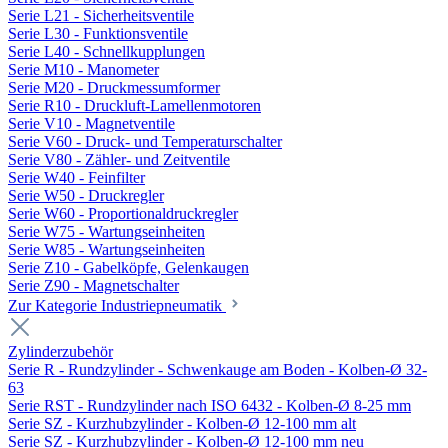
Serie L21 - Sicherheitsventile
Serie L30 - Funktionsventile
Serie L40 - Schnellkupplungen
Serie M10 - Manometer
Serie M20 - Druckmessumformer
Serie R10 - Druckluft-Lamellenmotoren
Serie V10 - Magnetventile
Serie V60 - Druck- und Temperaturschalter
Serie V80 - Zähler- und Zeitventile
Serie W40 - Feinfilter
Serie W50 - Druckregler
Serie W60 - Proportionaldruckregler
Serie W75 - Wartungseinheiten
Serie W85 - Wartungseinheiten
Serie Z10 - Gabelköpfe, Gelenkaugen
Serie Z90 - Magnetschalter
Zur Kategorie Industriepneumatik
Zylinderzubehör
Serie R - Rundzylinder - Schwenkauge am Boden - Kolben-Ø 32-
63
Serie RST - Rundzylinder nach ISO 6432 - Kolben-Ø 8-25 mm
Serie SZ - Kurzhubzylinder - Kolben-Ø 12-100 mm alt
Serie SZ - Kurzhubzylinder - Kolben-Ø 12-100 mm neu