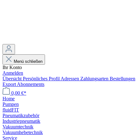
Menü schließen
Ihr Konto
Anmelden
Übersicht
Persönliches Profil
Adressen
Zahlungsarten
Bestellungen
Export
Abonnements
0,00 €*
Home
Pumpen
fluidFIT
Pneumatikzubehör
Industriepneumatik
Vakuumtechnik
Vakuumhebetechnik
Service