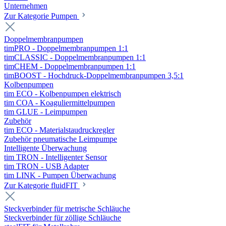
Unternehmen
Zur Kategorie Pumpen
Doppelmembranpumpen
timPRO - Doppelmembranpumpen 1:1
timCLASSIC - Doppelmembranpumpen 1:1
timCHEM - Doppelmembranpumpen 1:1
timBOOST - Hochdruck-Doppelmembranpumpen 3,5:1
Kolbenpumpen
tim ECO - Kolbenpumpen elektrisch
tim COA - Koaguliermittelpumpen
tim GLUE - Leimpumpen
Zubehör
tim ECO - Materialstaudruckregler
Zubehör pneumatische Leimpumpe
Intelligente Überwachung
tim TRON - Intelligenter Sensor
tim TRON - USB Adapter
tim LINK - Pumpen Überwachung
Zur Kategorie fluidFIT
Steckverbinder für metrische Schläuche
Steckverbinder für zöllige Schläuche