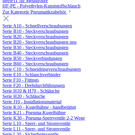
steelFIT für Metallrohre
HF-PE - Polyethylen-Kunststoffschlauch
Zur Kategorie Pneumatikzubehör
Serie A10 - Schnellverschraubungen
Serie B10 - Steckverschraubungen
Serie B20 - Steckverschraubungen
Serie B20 - Steckverschraubungen neu
Serie B30 - Steckverschraubungen
Serie B40 - Steckverschraubungen
Serie B50 - Steckverbindungen
Serie B60 - Steckverschraubungen
Serie C10 - Schneidringverschraubungen
Serie E10 - Schlauchverbinder
Serie F10 - Fittings
Serie F20 - Drehdurchführungen
Serie H10 & H70 - Schläuche
Serie H20 - Schläuche
Serie J10 - Installationsmaterial
Serie K10 - Kugelhähne - handbetätigt
Serie K21 - Pneuma-Kugelhähne
Serie K30 - Pneuma-Sperrventile 2-2 Wege
Serie L10 - Sperr- und Stromventile
Serie L11 - Sperr- und Stromventile
Serie L20 - Sicherheitsventile