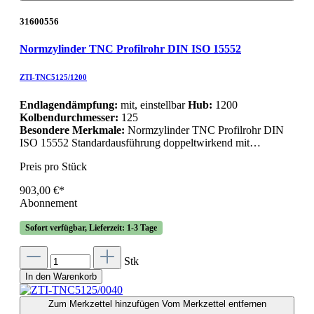
31600556
Normzylinder TNC Profilrohr DIN ISO 15552
ZTI-TNC5125/1200
Endlagendämpfung:
mit, einstellbar
Hub:
1200
Kolbendurchmesser:
125
Besondere Merkmale:
Normzylinder TNC Profilrohr DIN
ISO 15552 Standardausführung doppeltwirkend mit…
Preis pro Stück
903,00 €*
Abonnement
Sofort verfügbar, Lieferzeit: 1-3 Tage
Stk
In den Warenkorb
Zum Merkzettel hinzufügen
Vom Merkzettel entfernen