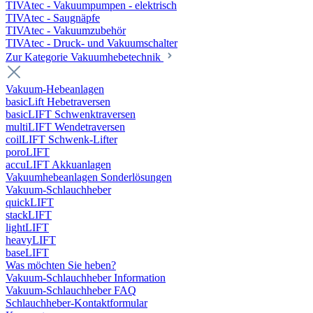
TIVAtec - Vakuumpumpen - elektrisch
TIVAtec - Saugnäpfe
TIVAtec - Vakuumzubehör
TIVAtec - Druck- und Vakuumschalter
Zur Kategorie Vakuumhebetechnik
Vakuum-Hebeanlagen
basicLift Hebetraversen
basicLIFT Schwenktraversen
multiLIFT Wendetraversen
coilLIFT Schwenk-Lifter
poroLIFT
accuLIFT Akkuanlagen
Vakuumhebeanlagen Sonderlösungen
Vakuum-Schlauchheber
quickLIFT
stackLIFT
lightLIFT
heavyLIFT
baseLIFT
Was möchten Sie heben?
Vakuum-Schlauchheber Information
Vakuum-Schlauchheber FAQ
Schlauchheber-Kontaktformular