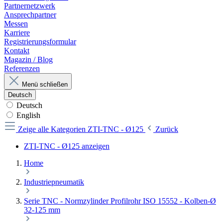
Partnernetzwerk
Ansprechpartner
Messen
Karriere
Registrierungsformular
Kontakt
Magazin / Blog
Referenzen
Menü schließen
Deutsch
Deutsch
English
Zeige alle Kategorien
ZTI-TNC - Ø125
Zurück
ZTI-TNC - Ø125 anzeigen
Home
Industriepneumatik
Serie TNC - Normzylinder Profilrohr ISO 15552 - Kolben-Ø
32-125 mm