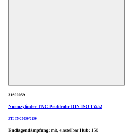
31600059
Normzylinder TNC Profilrohr DIN ISO 15552
ZTI-TNC5050/0150
Endlagendämpfung:
mit, einstellbar
Hub:
150