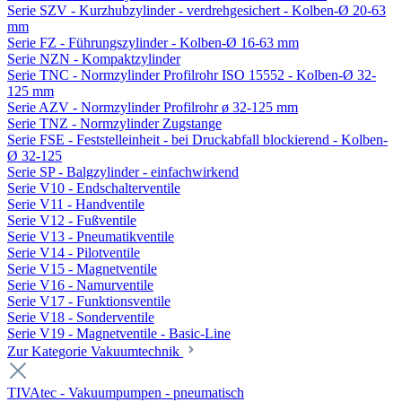
Serie SZV - Kurzhubzylinder - verdrehgesichert - Kolben-Ø 20-63
mm
Serie FZ - Führungszylinder - Kolben-Ø 16-63 mm
Serie NZN - Kompaktzylinder
Serie TNC - Normzylinder Profilrohr ISO 15552 - Kolben-Ø 32-
125 mm
Serie AZV - Normzylinder Profilrohr ø 32-125 mm
Serie TNZ - Normzylinder Zugstange
Serie FSE - Feststelleinheit - bei Druckabfall blockierend - Kolben-
Ø 32-125
Serie SP - Balgzylinder - einfachwirkend
Serie V10 - Endschalterventile
Serie V11 - Handventile
Serie V12 - Fußventile
Serie V13 - Pneumatikventile
Serie V14 - Pilotventile
Serie V15 - Magnetventile
Serie V16 - Namurventile
Serie V17 - Funktionsventile
Serie V18 - Sonderventile
Serie V19 - Magnetventile - Basic-Line
Zur Kategorie Vakuumtechnik
TIVAtec - Vakuumpumpen - pneumatisch