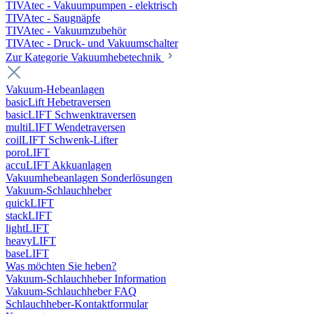
TIVAtec - Vakuumpumpen - elektrisch
TIVAtec - Saugnäpfe
TIVAtec - Vakuumzubehör
TIVAtec - Druck- und Vakuumschalter
Zur Kategorie Vakuumhebetechnik
Vakuum-Hebeanlagen
basicLift Hebetraversen
basicLIFT Schwenktraversen
multiLIFT Wendetraversen
coilLIFT Schwenk-Lifter
poroLIFT
accuLIFT Akkuanlagen
Vakuumhebeanlagen Sonderlösungen
Vakuum-Schlauchheber
quickLIFT
stackLIFT
lightLIFT
heavyLIFT
baseLIFT
Was möchten Sie heben?
Vakuum-Schlauchheber Information
Vakuum-Schlauchheber FAQ
Schlauchheber-Kontaktformular