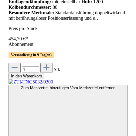
Endlagendämpfung:
mit, einstellbar
Hub:
1200
Kolbendurchmesser:
80
Besondere Merkmale:
Standardausführung doppeltwirkend
mit berührungsloser Positionserfassung und e…
Preis pro Stück
454,70 €*
Abonnement
Versandfertig in 9 Tag(en)
Stk
In den Warenkorb
Zum Merkzettel hinzufügen
Vom Merkzettel entfernen