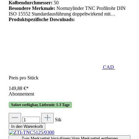
Kolbendurchmesser:
50
Besondere Merkmale:
Normzylinder TNC Profilrohr DIN
ISO 15552 Standardausführung doppeltwirkend mit…
Produktspezifische Downloads:
CAD
Preis pro Stück
149,88 €*
Abonnement
Sofort verfügbar, Lieferzeit: 1-3 Tage
Stk
In den Warenkorb
Zum Merkzettel hinzufügen
Vom Merkzettel entfernen