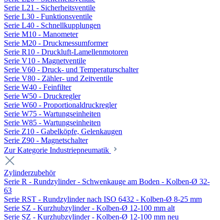
Serie L21 - Sicherheitsventile
Serie L30 - Funktionsventile
Serie L40 - Schnellkupplungen
Serie M10 - Manometer
Serie M20 - Druckmessumformer
Serie R10 - Druckluft-Lamellenmotoren
Serie V10 - Magnetventile
Serie V60 - Druck- und Temperaturschalter
Serie V80 - Zähler- und Zeitventile
Serie W40 - Feinfilter
Serie W50 - Druckregler
Serie W60 - Proportionaldruckregler
Serie W75 - Wartungseinheiten
Serie W85 - Wartungseinheiten
Serie Z10 - Gabelköpfe, Gelenkaugen
Serie Z90 - Magnetschalter
Zur Kategorie Industriepneumatik
Zylinderzubehör
Serie R - Rundzylinder - Schwenkauge am Boden - Kolben-Ø 32-
63
Serie RST - Rundzylinder nach ISO 6432 - Kolben-Ø 8-25 mm
Serie SZ - Kurzhubzylinder - Kolben-Ø 12-100 mm alt
Serie SZ - Kurzhubzylinder - Kolben-Ø 12-100 mm neu