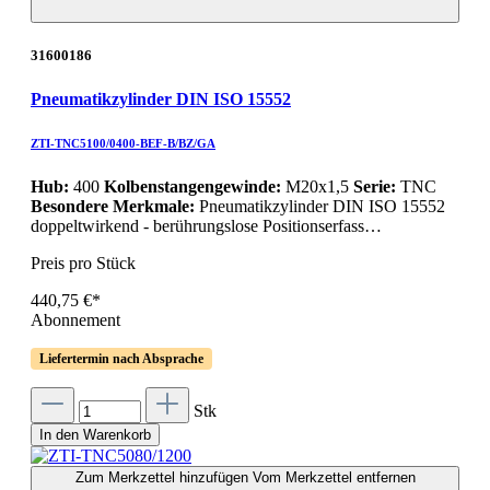
31600186
Pneumatikzylinder DIN ISO 15552
ZTI-TNC5100/0400-BEF-B/BZ/GA
Hub:
400
Kolbenstangengewinde:
M20x1,5
Serie:
TNC
Besondere Merkmale:
Pneumatikzylinder DIN ISO 15552
doppeltwirkend - berührungslose Positionserfass…
Preis pro Stück
440,75 €*
Abonnement
Liefertermin nach Absprache
Stk
In den Warenkorb
Zum Merkzettel hinzufügen
Vom Merkzettel entfernen