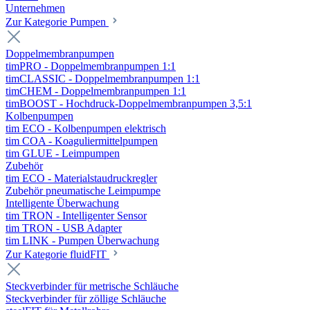
Unternehmen
Zur Kategorie Pumpen
Doppelmembranpumpen
timPRO - Doppelmembranpumpen 1:1
timCLASSIC - Doppelmembranpumpen 1:1
timCHEM - Doppelmembranpumpen 1:1
timBOOST - Hochdruck-Doppelmembranpumpen 3,5:1
Kolbenpumpen
tim ECO - Kolbenpumpen elektrisch
tim COA - Koaguliermittelpumpen
tim GLUE - Leimpumpen
Zubehör
tim ECO - Materialstaudruckregler
Zubehör pneumatische Leimpumpe
Intelligente Überwachung
tim TRON - Intelligenter Sensor
tim TRON - USB Adapter
tim LINK - Pumpen Überwachung
Zur Kategorie fluidFIT
Steckverbinder für metrische Schläuche
Steckverbinder für zöllige Schläuche