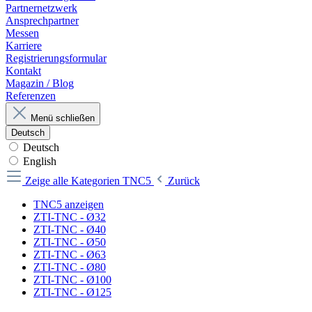
Partnernetzwerk
Ansprechpartner
Messen
Karriere
Registrierungsformular
Kontakt
Magazin / Blog
Referenzen
Menü schließen
Deutsch
Deutsch
English
Zeige alle Kategorien
TNC5
Zurück
TNC5 anzeigen
ZTI-TNC - Ø32
ZTI-TNC - Ø40
ZTI-TNC - Ø50
ZTI-TNC - Ø63
ZTI-TNC - Ø80
ZTI-TNC - Ø100
ZTI-TNC - Ø125