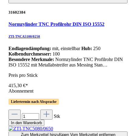
31602384
Normzylinder TNC Profilrohr DIN ISO 15552
ZTI-TNCA5100/0250
Endlagendämpfung:
mit, einstellbar
Hub:
250
Kolbendurchmesser:
100
Besondere Merkmale:
Normzylinder TNC Profilrohr DIN
ISO 15552 mit Metallabstreifer aus Messing Stan…
Preis pro Stück
415,30 €*
Abonnement
Liefertermin nach Absprache
Stk
In den Warenkorb
Zum Merkzettel hinzufügen
Vom Merkzettel entfernen