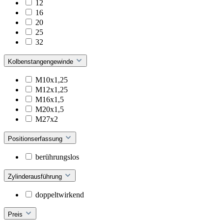
12
16
20
25
32
Kolbenstangengewinde
M10x1,25
M12x1,25
M16x1,5
M20x1,5
M27x2
Positionserfassung
berührungslos
Zylinderausführung
doppeltwirkend
Preis