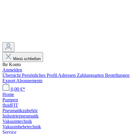
Menü schließen
Ihr Konto
Anmelden
Übersicht
Persönliches Profil
Adressen
Zahlungsarten
Bestellungen
Export
Abonnements
0,00 €*
Home
Pumpen
fluidFIT
Pneumatikzubehör
Industriepneumatik
Vakuumtechnik
Vakuumhebetechnik
Service