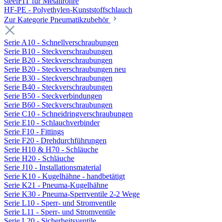
steelFIT für Metallrohre
HF-PE - Polyethylen-Kunststoffschlauch
Zur Kategorie Pneumatikzubehör
Serie A10 - Schnellverschraubungen
Serie B10 - Steckverschraubungen
Serie B20 - Steckverschraubungen
Serie B20 - Steckverschraubungen neu
Serie B30 - Steckverschraubungen
Serie B40 - Steckverschraubungen
Serie B50 - Steckverbindungen
Serie B60 - Steckverschraubungen
Serie C10 - Schneidringverschraubungen
Serie E10 - Schlauchverbinder
Serie F10 - Fittings
Serie F20 - Drehdurchführungen
Serie H10 & H70 - Schläuche
Serie H20 - Schläuche
Serie J10 - Installationsmaterial
Serie K10 - Kugelhähne - handbetätigt
Serie K21 - Pneuma-Kugelhähne
Serie K30 - Pneuma-Sperrventile 2-2 Wege
Serie L10 - Sperr- und Stromventile
Serie L11 - Sperr- und Stromventile
Serie L20 - Sicherheitsventile