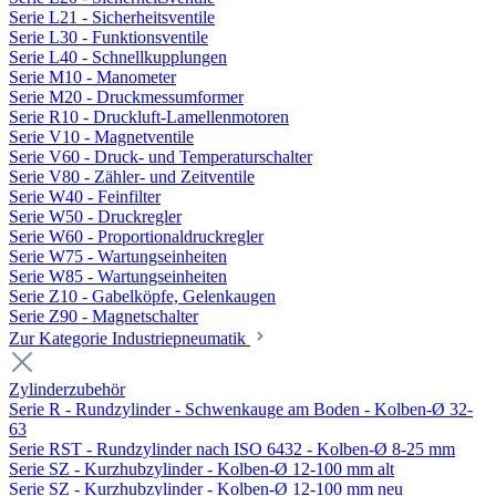
Serie L21 - Sicherheitsventile
Serie L30 - Funktionsventile
Serie L40 - Schnellkupplungen
Serie M10 - Manometer
Serie M20 - Druckmessumformer
Serie R10 - Druckluft-Lamellenmotoren
Serie V10 - Magnetventile
Serie V60 - Druck- und Temperaturschalter
Serie V80 - Zähler- und Zeitventile
Serie W40 - Feinfilter
Serie W50 - Druckregler
Serie W60 - Proportionaldruckregler
Serie W75 - Wartungseinheiten
Serie W85 - Wartungseinheiten
Serie Z10 - Gabelköpfe, Gelenkaugen
Serie Z90 - Magnetschalter
Zur Kategorie Industriepneumatik
Zylinderzubehör
Serie R - Rundzylinder - Schwenkauge am Boden - Kolben-Ø 32-
63
Serie RST - Rundzylinder nach ISO 6432 - Kolben-Ø 8-25 mm
Serie SZ - Kurzhubzylinder - Kolben-Ø 12-100 mm alt
Serie SZ - Kurzhubzylinder - Kolben-Ø 12-100 mm neu