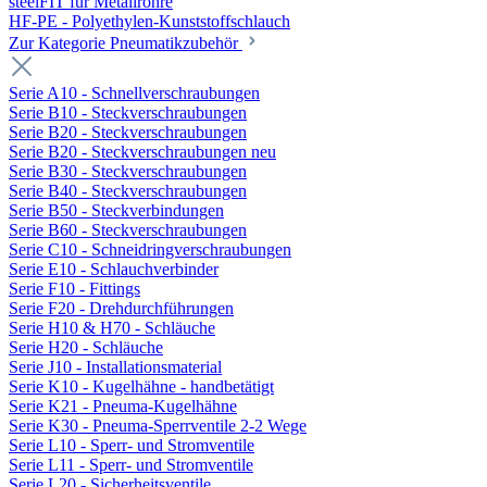
steelFIT für Metallrohre
HF-PE - Polyethylen-Kunststoffschlauch
Zur Kategorie Pneumatikzubehör
Serie A10 - Schnellverschraubungen
Serie B10 - Steckverschraubungen
Serie B20 - Steckverschraubungen
Serie B20 - Steckverschraubungen neu
Serie B30 - Steckverschraubungen
Serie B40 - Steckverschraubungen
Serie B50 - Steckverbindungen
Serie B60 - Steckverschraubungen
Serie C10 - Schneidringverschraubungen
Serie E10 - Schlauchverbinder
Serie F10 - Fittings
Serie F20 - Drehdurchführungen
Serie H10 & H70 - Schläuche
Serie H20 - Schläuche
Serie J10 - Installationsmaterial
Serie K10 - Kugelhähne - handbetätigt
Serie K21 - Pneuma-Kugelhähne
Serie K30 - Pneuma-Sperrventile 2-2 Wege
Serie L10 - Sperr- und Stromventile
Serie L11 - Sperr- und Stromventile
Serie L20 - Sicherheitsventile