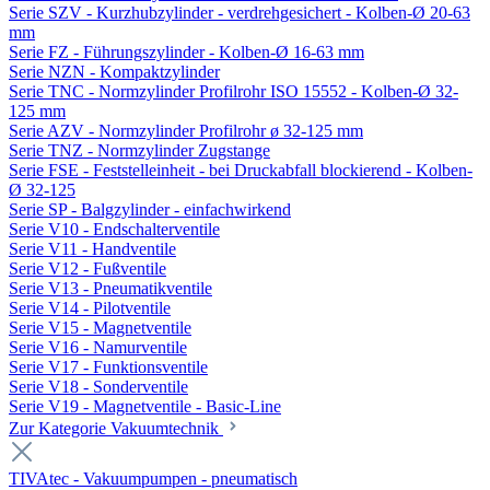
Serie SZV - Kurzhubzylinder - verdrehgesichert - Kolben-Ø 20-63
mm
Serie FZ - Führungszylinder - Kolben-Ø 16-63 mm
Serie NZN - Kompaktzylinder
Serie TNC - Normzylinder Profilrohr ISO 15552 - Kolben-Ø 32-
125 mm
Serie AZV - Normzylinder Profilrohr ø 32-125 mm
Serie TNZ - Normzylinder Zugstange
Serie FSE - Feststelleinheit - bei Druckabfall blockierend - Kolben-
Ø 32-125
Serie SP - Balgzylinder - einfachwirkend
Serie V10 - Endschalterventile
Serie V11 - Handventile
Serie V12 - Fußventile
Serie V13 - Pneumatikventile
Serie V14 - Pilotventile
Serie V15 - Magnetventile
Serie V16 - Namurventile
Serie V17 - Funktionsventile
Serie V18 - Sonderventile
Serie V19 - Magnetventile - Basic-Line
Zur Kategorie Vakuumtechnik
TIVAtec - Vakuumpumpen - pneumatisch