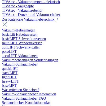
TIVAtec - Vakuumpumpen - elektrisch
TIVAtec - Saugnäpfe
TIVAtec - Vakuumzubehör
TIVAtec - Druck- und Vakuumschalter
Zur Kategorie Vakuumhebetechnik
Vakuum-Hebeanlagen
basicLift Hebetraversen
basicLIFT Schwenktraversen
multiLIFT Wendetraversen
coilLIFT Schwenk-Lifter
poroLIFT
accuLIFT Akkuanlagen
Vakuumhebeanlagen Sonderlösungen
Vakuum-Schlauchheber
quickLIFT
stackLIFT
lightLIFT
heavyLIFT
baseLIFT
Was möchten Sie heben?
Vakuum-Schlauchheber Information
Vakuum-Schlauchheber FAQ
Schlauchheber-Kontaktformular