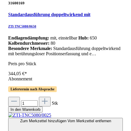
31600169
Standardausführung doppeltwirkend mit
ZTI-TNC5080/0650
Endlagendämpfung:
mit, einstellbar
Hub:
650
Kolbendurchmesser:
80
Besondere Merkmale:
Standardausführung doppeltwirkend
mit berührungsloser Positionserfassung und e…
Preis pro Stück
344,05 €*
Abonnement
Liefertermin nach Absprache
Stk
In den Warenkorb
Zum Merkzettel hinzufügen
Vom Merkzettel entfernen