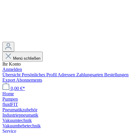
Menü schließen
Ihr Konto
Anmelden
Übersicht
Persönliches Profil
Adressen
Zahlungsarten
Bestellungen
Export
Abonnements
0,00 €*
Home
Pumpen
fluidFIT
Pneumatikzubehör
Industriepneumatik
Vakuumtechnik
Vakuumhebetechnik
Service