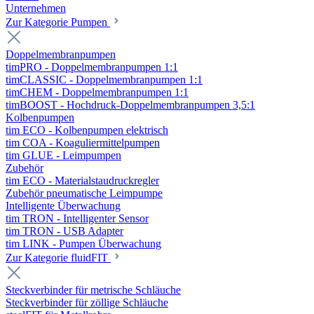
Unternehmen
Zur Kategorie Pumpen
Doppelmembranpumpen
timPRO - Doppelmembranpumpen 1:1
timCLASSIC - Doppelmembranpumpen 1:1
timCHEM - Doppelmembranpumpen 1:1
timBOOST - Hochdruck-Doppelmembranpumpen 3,5:1
Kolbenpumpen
tim ECO - Kolbenpumpen elektrisch
tim COA - Koaguliermittelpumpen
tim GLUE - Leimpumpen
Zubehör
tim ECO - Materialstaudruckregler
Zubehör pneumatische Leimpumpe
Intelligente Überwachung
tim TRON - Intelligenter Sensor
tim TRON - USB Adapter
tim LINK - Pumpen Überwachung
Zur Kategorie fluidFIT
Steckverbinder für metrische Schläuche
Steckverbinder für zöllige Schläuche