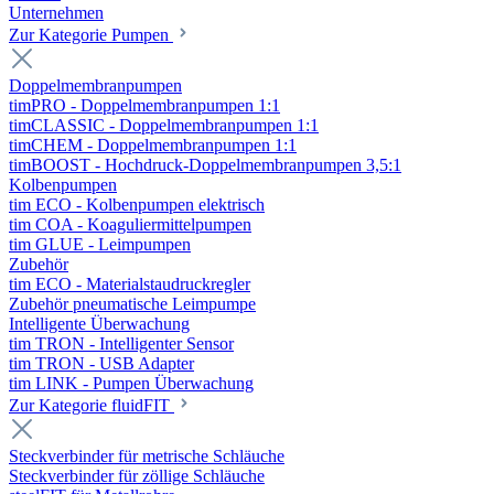
Unternehmen
Zur Kategorie Pumpen
Doppelmembranpumpen
timPRO - Doppelmembranpumpen 1:1
timCLASSIC - Doppelmembranpumpen 1:1
timCHEM - Doppelmembranpumpen 1:1
timBOOST - Hochdruck-Doppelmembranpumpen 3,5:1
Kolbenpumpen
tim ECO - Kolbenpumpen elektrisch
tim COA - Koaguliermittelpumpen
tim GLUE - Leimpumpen
Zubehör
tim ECO - Materialstaudruckregler
Zubehör pneumatische Leimpumpe
Intelligente Überwachung
tim TRON - Intelligenter Sensor
tim TRON - USB Adapter
tim LINK - Pumpen Überwachung
Zur Kategorie fluidFIT
Steckverbinder für metrische Schläuche
Steckverbinder für zöllige Schläuche