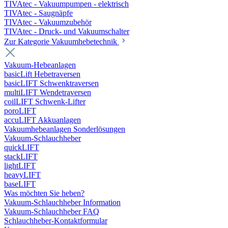
TIVAtec - Vakuumpumpen - elektrisch
TIVAtec - Saugnäpfe
TIVAtec - Vakuumzubehör
TIVAtec - Druck- und Vakuumschalter
Zur Kategorie Vakuumhebetechnik
Vakuum-Hebeanlagen
basicLift Hebetraversen
basicLIFT Schwenktraversen
multiLIFT Wendetraversen
coilLIFT Schwenk-Lifter
poroLIFT
accuLIFT Akkuanlagen
Vakuumhebeanlagen Sonderlösungen
Vakuum-Schlauchheber
quickLIFT
stackLIFT
lightLIFT
heavyLIFT
baseLIFT
Was möchten Sie heben?
Vakuum-Schlauchheber Information
Vakuum-Schlauchheber FAQ
Schlauchheber-Kontaktformular