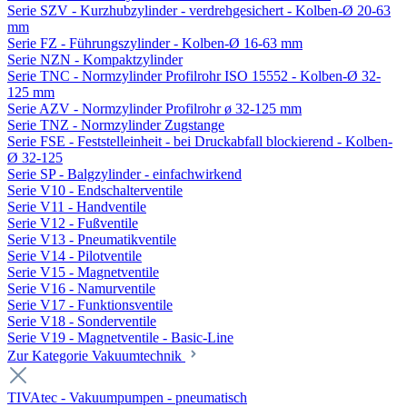
Serie SZV - Kurzhubzylinder - verdrehgesichert - Kolben-Ø 20-63
mm
Serie FZ - Führungszylinder - Kolben-Ø 16-63 mm
Serie NZN - Kompaktzylinder
Serie TNC - Normzylinder Profilrohr ISO 15552 - Kolben-Ø 32-
125 mm
Serie AZV - Normzylinder Profilrohr ø 32-125 mm
Serie TNZ - Normzylinder Zugstange
Serie FSE - Feststelleinheit - bei Druckabfall blockierend - Kolben-
Ø 32-125
Serie SP - Balgzylinder - einfachwirkend
Serie V10 - Endschalterventile
Serie V11 - Handventile
Serie V12 - Fußventile
Serie V13 - Pneumatikventile
Serie V14 - Pilotventile
Serie V15 - Magnetventile
Serie V16 - Namurventile
Serie V17 - Funktionsventile
Serie V18 - Sonderventile
Serie V19 - Magnetventile - Basic-Line
Zur Kategorie Vakuumtechnik
TIVAtec - Vakuumpumpen - pneumatisch