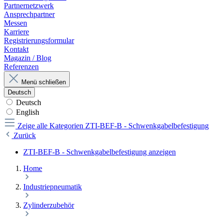
Partnernetzwerk
Ansprechpartner
Messen
Karriere
Registrierungsformular
Kontakt
Magazin / Blog
Referenzen
Menü schließen
Deutsch
Deutsch
English
Zeige alle Kategorien
ZTI-BEF-B - Schwenkgabelbefestigung
Zurück
ZTI-BEF-B - Schwenkgabelbefestigung anzeigen
Home
Industriepneumatik
Zylinderzubehör