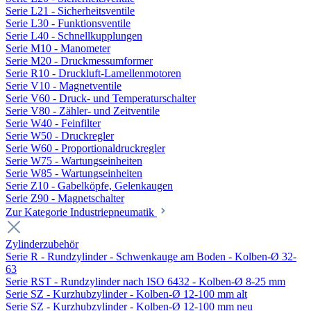
Serie L21 - Sicherheitsventile
Serie L30 - Funktionsventile
Serie L40 - Schnellkupplungen
Serie M10 - Manometer
Serie M20 - Druckmessumformer
Serie R10 - Druckluft-Lamellenmotoren
Serie V10 - Magnetventile
Serie V60 - Druck- und Temperaturschalter
Serie V80 - Zähler- und Zeitventile
Serie W40 - Feinfilter
Serie W50 - Druckregler
Serie W60 - Proportionaldruckregler
Serie W75 - Wartungseinheiten
Serie W85 - Wartungseinheiten
Serie Z10 - Gabelköpfe, Gelenkaugen
Serie Z90 - Magnetschalter
Zur Kategorie Industriepneumatik
Zylinderzubehör
Serie R - Rundzylinder - Schwenkauge am Boden - Kolben-Ø 32-
63
Serie RST - Rundzylinder nach ISO 6432 - Kolben-Ø 8-25 mm
Serie SZ - Kurzhubzylinder - Kolben-Ø 12-100 mm alt
Serie SZ - Kurzhubzylinder - Kolben-Ø 12-100 mm neu