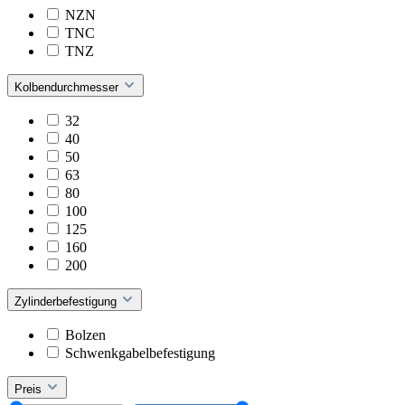
NZN
TNC
TNZ
Kolbendurchmesser
32
40
50
63
80
100
125
160
200
Zylinderbefestigung
Bolzen
Schwenkgabelbefestigung
Preis