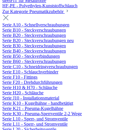
steelFIT für Metallrohre
HF-PE - Polyethylen-Kunststoffschlauch
Zur Kategorie Pneumatikzubehör
Serie A10 - Schnellverschraubungen
Serie B10 - Steckverschraubungen
Serie B20 - Steckverschraubungen
Serie B20 - Steckverschraubungen neu
Serie B30 - Steckverschraubungen
Serie B40 - Steckverschraubungen
Serie B50 - Steckverbindungen
Serie B60 - Steckverschraubungen
Serie C10 - Schneidringverschraubungen
Serie E10 - Schlauchverbinder
Serie F10 - Fittings
Serie F20 - Drehdurchführungen
Serie H10 & H70 - Schläuche
Serie H20 - Schläuche
Serie J10 - Installationsmaterial
Serie K10 - Kugelhähne - handbetätigt
Serie K21 - Pneuma-Kugelhähne
Serie K30 - Pneuma-Sperrventile 2-2 Wege
Serie L10 - Sperr- und Stromventile
Serie L11 - Sperr- und Stromventile
Serie L20 - Sicherheitsventile