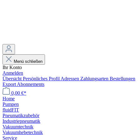
Menü schließen
Ihr Konto
Anmelden
Übersicht
Persönliches Profil
Adressen
Zahlungsarten
Bestellungen
Export
Abonnements
0,00 €*
Home
Pumpen
fluidFIT
Pneumatikzubehör
Industriepneumatik
Vakuumtechnik
Vakuumhebetechnik
Service