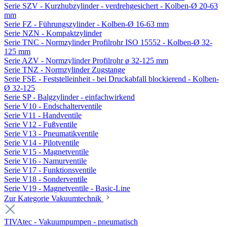
Serie SZV - Kurzhubzylinder - verdrehgesichert - Kolben-Ø 20-63
mm
Serie FZ - Führungszylinder - Kolben-Ø 16-63 mm
Serie NZN - Kompaktzylinder
Serie TNC - Normzylinder Profilrohr ISO 15552 - Kolben-Ø 32-
125 mm
Serie AZV - Normzylinder Profilrohr ø 32-125 mm
Serie TNZ - Normzylinder Zugstange
Serie FSE - Feststelleinheit - bei Druckabfall blockierend - Kolben-
Ø 32-125
Serie SP - Balgzylinder - einfachwirkend
Serie V10 - Endschalterventile
Serie V11 - Handventile
Serie V12 - Fußventile
Serie V13 - Pneumatikventile
Serie V14 - Pilotventile
Serie V15 - Magnetventile
Serie V16 - Namurventile
Serie V17 - Funktionsventile
Serie V18 - Sonderventile
Serie V19 - Magnetventile - Basic-Line
Zur Kategorie Vakuumtechnik
TIVAtec - Vakuumpumpen - pneumatisch