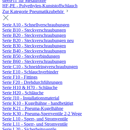
steelFIT für Metallrohre
HF-PE - Polyethylen-Kunststoffschlauch
Zur Kategorie Pneumatikzubehör
Serie A10 - Schnellverschraubungen
Serie B10 - Steckverschraubungen
Serie B20 - Steckverschraubungen
Serie B20 - Steckverschraubungen neu
Serie B30 - Steckverschraubungen
Serie B40 - Steckverschraubungen
Serie B50 - Steckverbindungen
Serie B60 - Steckverschraubungen
Serie C10 - Schneidringverschraubungen
Serie E10 - Schlauchverbinder
Serie F10 - Fittings
Serie F20 - Drehdurchführungen
Serie H10 & H70 - Schläuche
Serie H20 - Schläuche
Serie J10 - Installationsmaterial
Serie K10 - Kugelhähne - handbetätigt
Serie K21 - Pneuma-Kugelhähne
Serie K30 - Pneuma-Sperrventile 2-2 Wege
Serie L10 - Sperr- und Stromventile
Serie L11 - Sperr- und Stromventile
Serie L20 - Sicherheitsventile