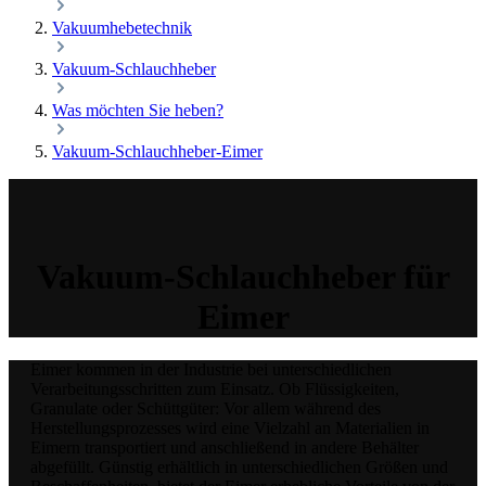
Vakuumhebetechnik
Vakuum-Schlauchheber
Was möchten Sie heben?
Vakuum-Schlauchheber-Eimer
Vakuum-Schlauchheber für
Eimer
Eimer kommen in der Industrie bei unterschiedlichen
Verarbeitungsschritten zum Einsatz. Ob Flüssigkeiten,
Granulate oder Schüttgüter: Vor allem während des
Herstellungsprozesses wird eine Vielzahl an Materialien in
Eimern transportiert und anschließend in andere Behälter
abgefüllt. Günstig erhältlich in unterschiedlichen Größen und