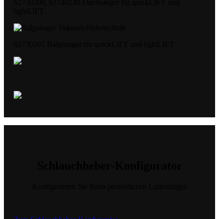
62730200, 62740230 Flachsauger für quickLIFT und
lightLIFT
62730201 Balgsauger für quickLIFT und lightLIFT
Schlauchheber-Konfigurator
Konfigurieren Sie Ihren persönlichen Lastenträger