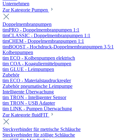
Unternehmen
Zur Kategorie Pumpen
Doppelmembranpumpen
timPRO - Doppelmembranpumpen 1:1
timCLASSIC - Doppelmembranpumpen 1:1
timCHEM - Doppelmembranpumpen 1:1
timBOOST - Hochdruck-Doppelmembranpumpen 3,5:1
Kolbenpumpen
tim ECO - Kolbenpumpen elektrisch
tim COA - Koaguliermittelpumpen
tim GLUE - Leimpumpen
Zubehör
tim ECO - Materialstaudruckregler
Zubehör pneumatische Leimpumpe
Intelligente Überwachung
tim TRON - Intelligenter Sensor
tim TRON - USB Adapter
tim LINK - Pumpen Überwachung
Zur Kategorie fluidFIT
Steckverbinder für metrische Schläuche
Steckverbinder für zöllige Schläuche