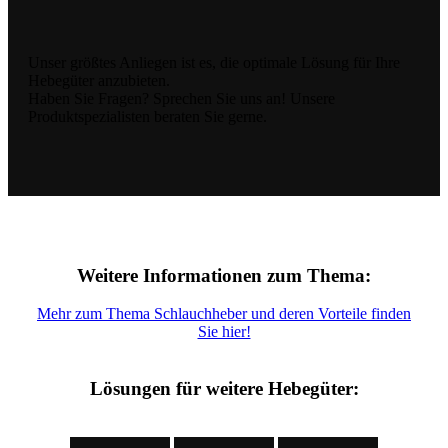
Unser größtes Anliegen ist es, die optimale Lösung für Ihre
Hebegüter anzubieten.
Haben Sie Fragen? Sprechen Sie uns an! Unsere
Produktspezialisten beraten Sie gerne.
Weitere Informationen zum Thema:
Mehr zum Thema Schlauchheber und deren Vorteile finden
Sie hier!
Lösungen für weitere Hebegüter: