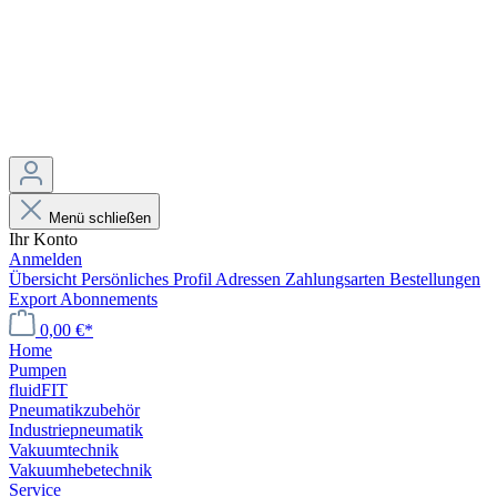
Menü schließen
Ihr Konto
Anmelden
Übersicht
Persönliches Profil
Adressen
Zahlungsarten
Bestellungen
Export
Abonnements
0,00 €*
Home
Pumpen
fluidFIT
Pneumatikzubehör
Industriepneumatik
Vakuumtechnik
Vakuumhebetechnik
Service