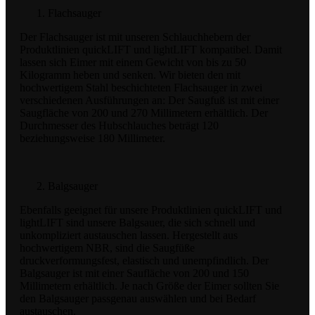
Flachsauger
Der Flachsauger ist mit unseren Schlauchhebern der
Produktlinien quickLIFT und lightLIFT kompatibel. Damit
lassen sich Eimer mit einem Gewicht von bis zu 50
Kilogramm heben und senken. Wir bieten den mit
hochwertigem Stahl beschichteten Flachsauger in zwei
verschiedenen Ausführungen an: Der Saugfuß ist mit einer
Saugfläche von 200 und 270 Millimetern erhältlich. Der
Durchmesser des Hubschlauches beträgt 120
beziehungsweise 180 Millimeter.
Balgsauger
Ebenfalls geeignet für unsere Produktlinien quickLIFT und
lightLIFT sind unsere Balgsauer, die sich schnell und
unkompliziert austauschen lassen. Hergestellt aus
hochwertigem NBR, sind die Saugfüße
druckverformungsfest, elastisch und unempfindlich. Der
Balgsauger ist mit einer Saufläche von 200 und 150
Millimetern erhältlich. Je nach Größe der Eimer sollten Sie
den Balgsauger passgenau auswählen und bei Bedarf
austauschen.