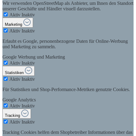
Wir verwenden OpenStreetMap als Anbieter, um Ihnen den Standort
unserer Geschäfte und Händler visuell darzustellen.
Aktiv
Inaktiv
Marketing
Aktiv
Inaktiv
Erlaubt es Google, personenbezogene Daten für Online-Werbung
und Marketing zu sammeln.
Google Werbung und Marketing
Aktiv
Inaktiv
Statistiken
Aktiv
Inaktiv
Für Statistiken und Shop-Performance-Metriken genutzte Cookies.
Google Analytics
Aktiv
Inaktiv
Tracking
Aktiv
Inaktiv
Tracking Cookies helfen dem Shopbetreiber Informationen über das