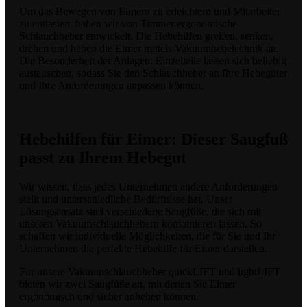
Um das Bewegen von Eimern zu erleichtern und Mitarbeiter
zu entlasten, haben wir von Timmer ergonomische
Schlauchheber entwickelt. Die Hebehilfen greifen, senken,
drehen und heben die Eimer mittels Vakuumhebetechnik an.
Die Besonderheit der Anlagen: Einzelteile lassen sich beliebig
austauschen, sodass Sie den Schlauchheber an Ihre Hebegüter
und Ihre Anforderungen anpassen können.
Hebehilfen für Eimer: Dieser Saugfuß
passt zu Ihrem Hebegut
Wir wissen, dass jedes Unternehmen andere Anforderungen
stellt und unterschiedliche Bedürfnisse hat. Unser
Lösungsansatz sind verschiedene Saugfüße, die sich mit
unseren Vakuumschlauchhebern kombinieren lassen. So
schaffen wir individuelle Möglichkeiten, die für Sie und Ihr
Unternehmen die perfekte Hebehilfe für Eimer darstellen.
Für unsere Vakuumschlauchheber quickLIFT und lightLIFT
bieten wir zwei Saugfüße an, mit denen Sie Eimer
ergonomisch und sicher anheben können.