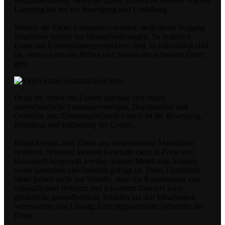
Beschaffenheiten, bietet der Eimer erhebliche Vorteile von der
Lagerung bis hin zur Bewegung und Umfüllung.
Müssen die Eimer transportiert werden, stellt dieser Vorgang
Mitarbeiter jedoch vor Herausforderungen. So praktisch
Eimer aus Unternehmensperspektive sind, so unhandlich sind
sie, wenn es um das Heben und Senken der schweren Güter
geht.
Denn die Arbeit mit Eimern zeichnet sich durch
unterschiedliche Fassungsvermögen, Durchmesser und
Gewichte aus. Dementsprechend schwer ist die Bewegung,
Befüllung und Entleerung der Gefäße.
Hinzu kommt, dass Eimer aus verschiedenen Materialien
bestehen. Während kleinere Gewinde meist in Form von
Kunststoff hergestellt werden, kommt Metall zum Einsatz,
wenn besonders viel Stabilität gefragt ist. Diese Flexibilität
bietet jedoch nicht nur Vorteile, denn die Kombination von
unhandlichem Hebegut und schwerem Gewicht kann
gefährliche gesundheitliche Schäden bei den Mitarbeitern
verursachen. Die Lösung: Eine ergonomische Hebehilfe für
Eimer.