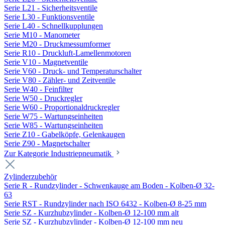
Serie L21 - Sicherheitsventile
Serie L30 - Funktionsventile
Serie L40 - Schnellkupplungen
Serie M10 - Manometer
Serie M20 - Druckmessumformer
Serie R10 - Druckluft-Lamellenmotoren
Serie V10 - Magnetventile
Serie V60 - Druck- und Temperaturschalter
Serie V80 - Zähler- und Zeitventile
Serie W40 - Feinfilter
Serie W50 - Druckregler
Serie W60 - Proportionaldruckregler
Serie W75 - Wartungseinheiten
Serie W85 - Wartungseinheiten
Serie Z10 - Gabelköpfe, Gelenkaugen
Serie Z90 - Magnetschalter
Zur Kategorie Industriepneumatik
Zylinderzubehör
Serie R - Rundzylinder - Schwenkauge am Boden - Kolben-Ø 32-
63
Serie RST - Rundzylinder nach ISO 6432 - Kolben-Ø 8-25 mm
Serie SZ - Kurzhubzylinder - Kolben-Ø 12-100 mm alt
Serie SZ - Kurzhubzylinder - Kolben-Ø 12-100 mm neu