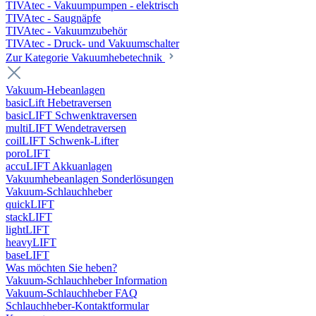
TIVAtec - Vakuumpumpen - elektrisch
TIVAtec - Saugnäpfe
TIVAtec - Vakuumzubehör
TIVAtec - Druck- und Vakuumschalter
Zur Kategorie Vakuumhebetechnik
Vakuum-Hebeanlagen
basicLift Hebetraversen
basicLIFT Schwenktraversen
multiLIFT Wendetraversen
coilLIFT Schwenk-Lifter
poroLIFT
accuLIFT Akkuanlagen
Vakuumhebeanlagen Sonderlösungen
Vakuum-Schlauchheber
quickLIFT
stackLIFT
lightLIFT
heavyLIFT
baseLIFT
Was möchten Sie heben?
Vakuum-Schlauchheber Information
Vakuum-Schlauchheber FAQ
Schlauchheber-Kontaktformular