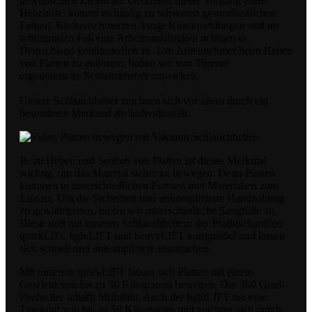
gewünschten Zielort ab. Geschieht dieser Vorgang ohne
Hebehilfe, kommt es häufig zu schweren gesundheitlichen
Folgen. Rückenschmerzen, lange Krankmeldungen und im
schlimmsten Fall eine Arbeitsunfähigkeit nehmen in
Deutschland kontinuierlich zu. Um Arbeitnehmer beim Heben
von Platten zu entlasten, haben wir von Timmer
ergonomische Schlauchheber entwickelt.
Unsere Schlauchheber zeichnen sich vor allem durch ein
besonderes Merkmal ab: Individualität.
Beim Heben und Senken von Platten ist dieses Merkmal
wichtig, um das Material sicher zu bewegen. Denn Platten
kommen in unterschiedlichen Formen und Materialien zum
Einsatz. Um die Sicherheit und unkomplizierte Handhabung
zu gewährleisten, bieten wir unterschiedliche Saugfüße an.
Diese sind mit unseren Schlauchhebern der Produktfamilien
quickLIFt, lightLIFT und heavyLIFT kompatibel und lassen
sich schnell und unkompliziert austauschen.
Mit unserem quickLIFT lassen sich Platten mit einem
Gewicht von bis zu 50 Kilogramm bewegen. Der 360 Grad-
Drehteller schafft Mobilität. Auch der lightLIFT hat eine
Tragkraft von bis zu 50 Kilogramm und zeichnet sich durch