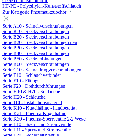
steelFIT für Metallrohre
HF-PE - Polyethylen-Kunststoffschlauch
Zur Kategorie Pneumatikzubehör
Serie A10 - Schnellverschraubungen
Serie B10 - Steckverschraubungen
Serie B20 - Steckverschraubungen
Serie B20 - Steckverschraubungen neu
Serie B30 - Steckverschraubungen
Serie B40 - Steckverschraubungen
Serie B50 - Steckverbindungen
Serie B60 - Steckverschraubungen
Serie C10 - Schneidringverschraubungen
Serie E10 - Schlauchverbinder
Serie F10 - Fittings
Serie F20 - Drehdurchführungen
Serie H10 & H70 - Schläuche
Serie H20 - Schläuche
Serie J10 - Installationsmaterial
Serie K10 - Kugelhähne - handbetätigt
Serie K21 - Pneuma-Kugelhähne
Serie K30 - Pneuma-Sperrventile 2-2 Wege
Serie L10 - Sperr- und Stromventile
Serie L11 - Sperr- und Stromventile
Serie L20 - Sicherheitsventile