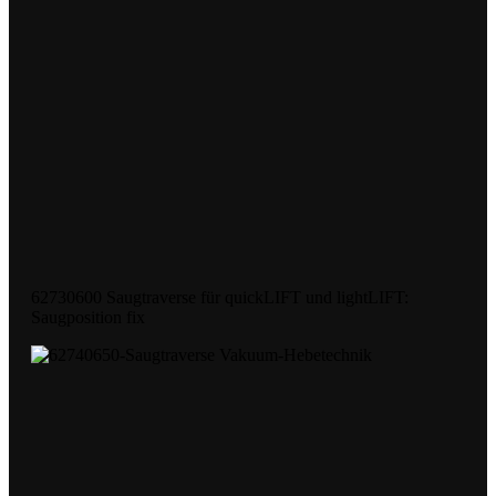
62730600 Saugtraverse für quickLIFT und lightLIFT:
Saugposition fix