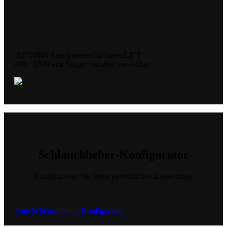
62710600 Saugtraverse für heavyLIFT:
400 - 1800 mm Sauger variabel verstellbar
Schlauchheber-Konfigurator
Konfigurieren Sie Ihren persönlichen Lastenträger
Zum Schlauchheber-Konfigurator