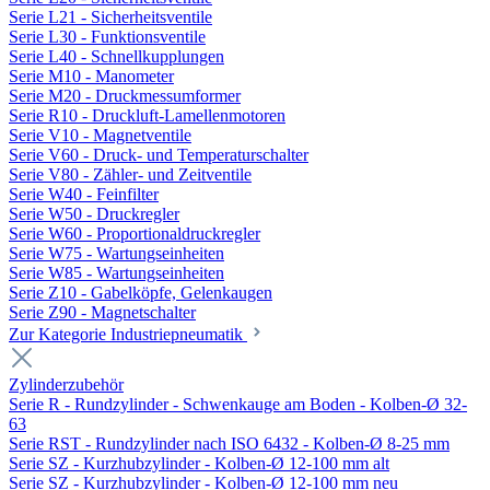
Serie L21 - Sicherheitsventile
Serie L30 - Funktionsventile
Serie L40 - Schnellkupplungen
Serie M10 - Manometer
Serie M20 - Druckmessumformer
Serie R10 - Druckluft-Lamellenmotoren
Serie V10 - Magnetventile
Serie V60 - Druck- und Temperaturschalter
Serie V80 - Zähler- und Zeitventile
Serie W40 - Feinfilter
Serie W50 - Druckregler
Serie W60 - Proportionaldruckregler
Serie W75 - Wartungseinheiten
Serie W85 - Wartungseinheiten
Serie Z10 - Gabelköpfe, Gelenkaugen
Serie Z90 - Magnetschalter
Zur Kategorie Industriepneumatik
Zylinderzubehör
Serie R - Rundzylinder - Schwenkauge am Boden - Kolben-Ø 32-
63
Serie RST - Rundzylinder nach ISO 6432 - Kolben-Ø 8-25 mm
Serie SZ - Kurzhubzylinder - Kolben-Ø 12-100 mm alt
Serie SZ - Kurzhubzylinder - Kolben-Ø 12-100 mm neu