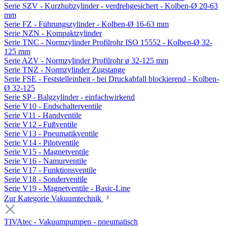
Serie SZV - Kurzhubzylinder - verdrehgesichert - Kolben-Ø 20-63
mm
Serie FZ - Führungszylinder - Kolben-Ø 16-63 mm
Serie NZN - Kompaktzylinder
Serie TNC - Normzylinder Profilrohr ISO 15552 - Kolben-Ø 32-
125 mm
Serie AZV - Normzylinder Profilrohr ø 32-125 mm
Serie TNZ - Normzylinder Zugstange
Serie FSE - Feststelleinheit - bei Druckabfall blockierend - Kolben-
Ø 32-125
Serie SP - Balgzylinder - einfachwirkend
Serie V10 - Endschalterventile
Serie V11 - Handventile
Serie V12 - Fußventile
Serie V13 - Pneumatikventile
Serie V14 - Pilotventile
Serie V15 - Magnetventile
Serie V16 - Namurventile
Serie V17 - Funktionsventile
Serie V18 - Sonderventile
Serie V19 - Magnetventile - Basic-Line
Zur Kategorie Vakuumtechnik
TIVAtec - Vakuumpumpen - pneumatisch