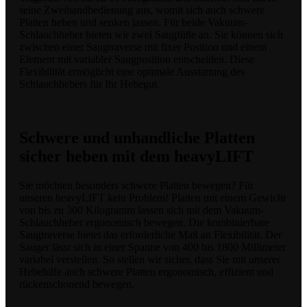
seine Zweihandbedienung aus, womit sich auch schwere
Platten heben und senken lassen. Für beide Vakuum-
Schlauchheber bieten wir zwei Saugfüße an. Sie können sich
zwischen einer Saugtraverse mit fixer Position und einem
Element mit variabler Saugposition entscheiden. Diese
Flexibilität ermöglicht eine optimale Ausstattung des
Schlauchhebers für Ihr Hebegut.
Schwere und unhandliche Platten
sicher heben mit dem heavyLIFT
Sie möchten besonders schwere Platten bewegen? Für
unseren heavyLIFT kein Problem! Platten mit einem Gewicht
von bis zu 300 Kilogramm lassen sich mit dem Vakuum-
Schlauchheber ergonomisch bewegen. Die kombinierbare
Saugtraverse bietet das erforderliche Maß an Flexibilität. Der
Sauger lässt sich in einer Spanne von 400 bis 1800 Millimeter
variabel verstellen. So stellen wir sicher, dass Sie mit unserer
Hebehilfe auch schwere Platten ergonomisch, effizient und
rückenschonend bewegen.