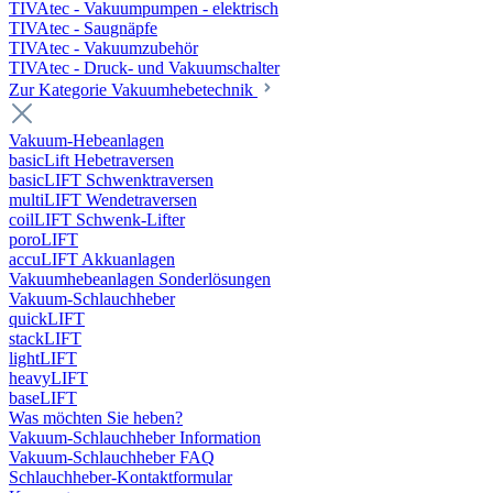
TIVAtec - Vakuumpumpen - elektrisch
TIVAtec - Saugnäpfe
TIVAtec - Vakuumzubehör
TIVAtec - Druck- und Vakuumschalter
Zur Kategorie Vakuumhebetechnik
Vakuum-Hebeanlagen
basicLift Hebetraversen
basicLIFT Schwenktraversen
multiLIFT Wendetraversen
coilLIFT Schwenk-Lifter
poroLIFT
accuLIFT Akkuanlagen
Vakuumhebeanlagen Sonderlösungen
Vakuum-Schlauchheber
quickLIFT
stackLIFT
lightLIFT
heavyLIFT
baseLIFT
Was möchten Sie heben?
Vakuum-Schlauchheber Information
Vakuum-Schlauchheber FAQ
Schlauchheber-Kontaktformular