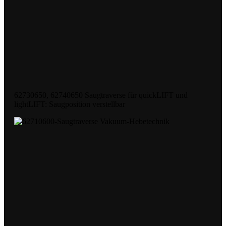
62730650, 62740650 Saugtraverse für quickLIFT und
lightLIFT: Saugposition verstellbar