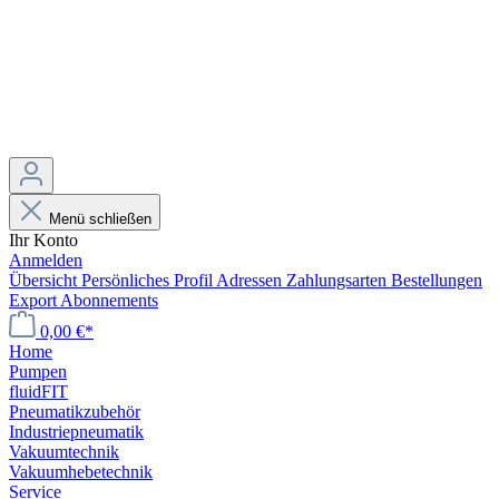
Menü schließen
Ihr Konto
Anmelden
Übersicht
Persönliches Profil
Adressen
Zahlungsarten
Bestellungen
Export
Abonnements
0,00 €*
Home
Pumpen
fluidFIT
Pneumatikzubehör
Industriepneumatik
Vakuumtechnik
Vakuumhebetechnik
Service