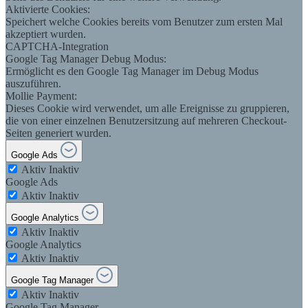
Aktivierte Cookies:
Speichert welche Cookies bereits vom Benutzer zum ersten Mal
akzeptiert wurden.
CAPTCHA-Integration
Google Tag Manager Debug Modus:
Ermöglicht es den Google Tag Manager im Debug Modus
auszuführen.
Mollie Payment:
Dieses Cookie wird verwendet, um alle Ereignisse zu gruppieren,
die von einer einzelnen Benutzersitzung auf mehreren Checkout-
Seiten generiert wurden.
Google Ads
Aktiv
Inaktiv
Google Ads
Aktiv
Inaktiv
Google Analytics
Aktiv
Inaktiv
Google Analytics
Aktiv
Inaktiv
Google Tag Manager
Aktiv
Inaktiv
Google Tag Manager