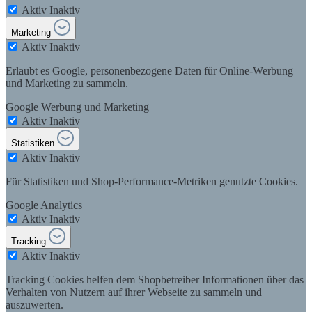
Aktiv
Inaktiv
Marketing
Aktiv
Inaktiv
Erlaubt es Google, personenbezogene Daten für Online-Werbung
und Marketing zu sammeln.
Google Werbung und Marketing
Aktiv
Inaktiv
Statistiken
Aktiv
Inaktiv
Für Statistiken und Shop-Performance-Metriken genutzte Cookies.
Google Analytics
Aktiv
Inaktiv
Tracking
Aktiv
Inaktiv
Tracking Cookies helfen dem Shopbetreiber Informationen über das
Verhalten von Nutzern auf ihrer Webseite zu sammeln und
auszuwerten.