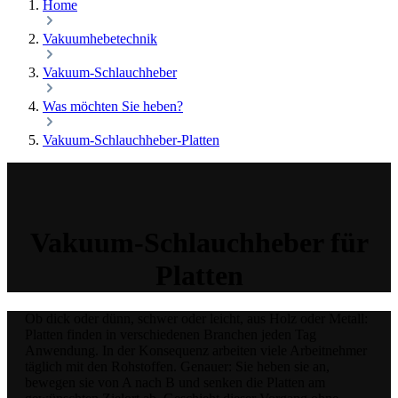
Home
Vakuumhebetechnik
Vakuum-Schlauchheber
Was möchten Sie heben?
Vakuum-Schlauchheber-Platten
Vakuum-Schlauchheber für
Platten
Ob dick oder dünn, schwer oder leicht, aus Holz oder Metall:
Platten finden in verschiedenen Branchen jeden Tag
Anwendung. In der Konsequenz arbeiten viele Arbeitnehmer
täglich mit den Rohstoffen. Genauer: Sie heben sie an,
bewegen sie von A nach B und senken die Platten am