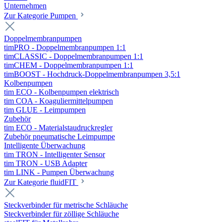
Unternehmen
Zur Kategorie Pumpen
Doppelmembranpumpen
timPRO - Doppelmembranpumpen 1:1
timCLASSIC - Doppelmembranpumpen 1:1
timCHEM - Doppelmembranpumpen 1:1
timBOOST - Hochdruck-Doppelmembranpumpen 3,5:1
Kolbenpumpen
tim ECO - Kolbenpumpen elektrisch
tim COA - Koaguliermittelpumpen
tim GLUE - Leimpumpen
Zubehör
tim ECO - Materialstaudruckregler
Zubehör pneumatische Leimpumpe
Intelligente Überwachung
tim TRON - Intelligenter Sensor
tim TRON - USB Adapter
tim LINK - Pumpen Überwachung
Zur Kategorie fluidFIT
Steckverbinder für metrische Schläuche
Steckverbinder für zöllige Schläuche